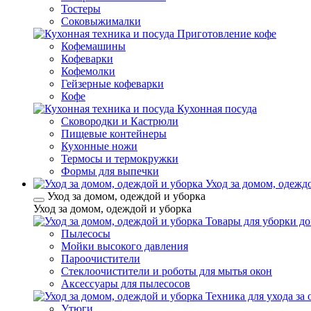
Тостеры
Соковыжималки
Приготовление кофе
Кофемашины
Кофеварки
Кофемолки
Гейзерные кофеварки
Кофе
Кухонная посуда
Сковородки и Кастрюли
Пищевые контейнеры
Кухонные ножи
Термосы и термокружки
Формы для выпечки
Уход за домом, одежд
Уход за домом, одеждой и уборка
Уход за домом, одеждой и уборка
Товары для уборки д
Пылесосы
Мойки высокого давления
Пароочистители
Стеклоочистители и роботы для мытья окон
Аксессуары для пылесосов
Техника для ухода за
Утюги