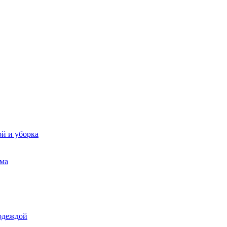
ой и уборка
ома
 одеждой