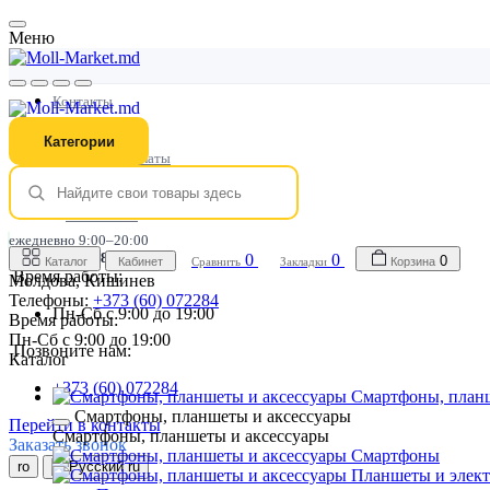
Меню
Контакты
Доставка
Категории
Способы оплаты
Гарантия
Лояльность
ежедневно 9:00–20:00
+373 (60) 072284
0
0
0
Каталог
Кабинет
Сравнить
Закладки
Корзина
Время работы:
Молдова, Кишинев
Телефоны:
+373 (60) 072284
Пн-Сб с 9:00 до 19:00
Время работы:
Пн-Сб с 9:00 до 19:00
Позвоните нам:
Каталог
+373 (60) 072284
Смартфоны, планш
Смартфоны, планшеты и аксессуары
Перейти в контакты
Смартфоны, планшеты и аксессуары
Заказать звонок
Смартфоны
ro
ru
Планшеты и элек