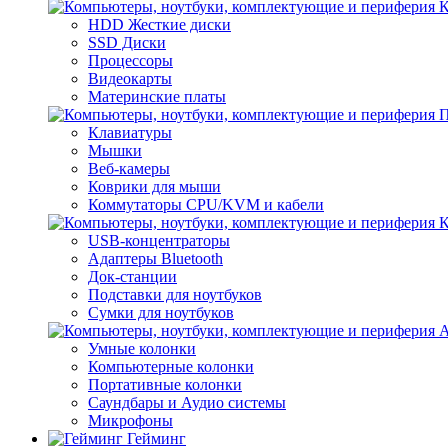
К
HDD Жесткие диски
SSD Диски
Процессоры
Видеокарты
Материнские платы
П
Клавиатуры
Мышки
Веб-камеры
Коврики для мыши
Коммутаторы CPU/KVM и кабели
К
USB-концентраторы
Адаптеры Bluetooth
Док-станции
Подставки для ноутбуков
Сумки для ноутбуков
А
Умные колонки
Компьютерные колонки
Портативные колонки
Саундбары и Аудио системы
Микрофоны
Гейминг