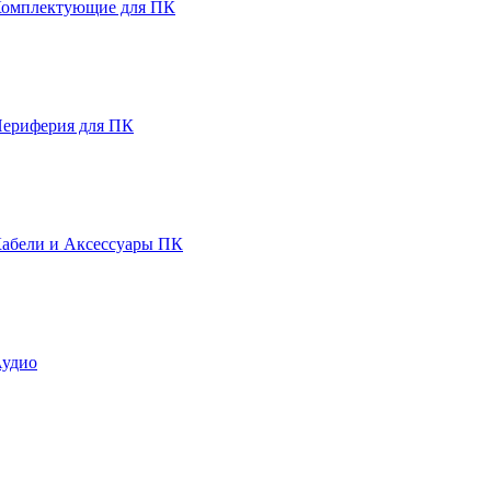
омплектующие для ПК
ериферия для ПК
абели и Аксессуары ПК
удио