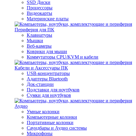
SSD Диски
Процессоры
Видеокарты
Материнские платы
Периферия для ПК
Клавиатуры
Мышки
Веб-камеры
Коврики для мыши
Коммутаторы CPU/KVM и кабели
Кабели и Аксессуары ПК
USB-концентраторы
Адаптеры Bluetooth
Док-станции
Подставки для ноутбуков
Сумки для ноутбуков
Аудио
Умные колонки
Компьютерные колонки
Портативные колонки
Саундбары и Аудио системы
Микрофоны