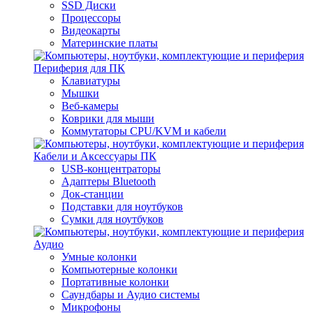
SSD Диски
Процессоры
Видеокарты
Материнские платы
Периферия для ПК
Клавиатуры
Мышки
Веб-камеры
Коврики для мыши
Коммутаторы CPU/KVM и кабели
Кабели и Аксессуары ПК
USB-концентраторы
Адаптеры Bluetooth
Док-станции
Подставки для ноутбуков
Сумки для ноутбуков
Аудио
Умные колонки
Компьютерные колонки
Портативные колонки
Саундбары и Аудио системы
Микрофоны