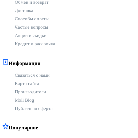
✅ Быстрая доставка по всей Молдове
Обмен и возврат
✅ Честные цены и регулярные акции
Доставка
✅ Гарантия и профессиональная техническая поддержка
✅ Индивидуальная консультация перед покупкой
Способы оплаты
Частые вопросы
Заказывайте с уверенностью
микрофоны от JBL
и
наслаждайтесь качеством, быстрой доставкой и
Акции и скидки
первоклассным сервисом. ⭐ Moll-Market.md — ваш надёжный
Кредит и рассрочка
партнёр в Молдове по продаже современных, безопасных и
удобных товаров!
Информация
Связаться с нами
Карта сайта
Производители
Moll Blog
Публичная оферта
Популярное