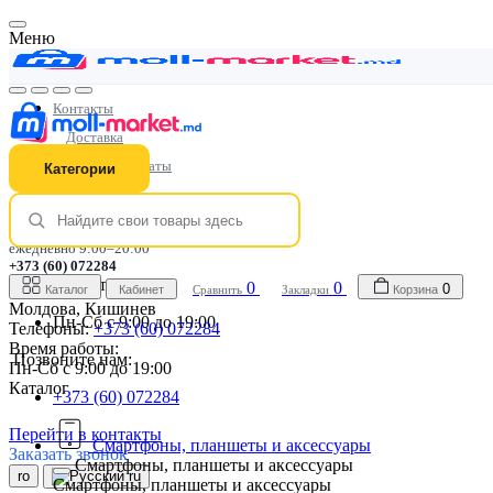
Меню
Контакты
Доставка
Способы оплаты
Категории
Гарантия
Лояльность
ежедневно 9:00–20:00
+373 (60) 072284
Время работы:
0
0
0
Каталог
Кабинет
Сравнить
Закладки
Корзина
Молдова, Кишинев
Пн-Сб с 9:00 до 19:00
Телефоны:
+373 (60) 072284
Время работы:
Позвоните нам:
Пн-Сб с 9:00 до 19:00
Каталог
+373 (60) 072284
Перейти в контакты
Смартфоны, планшеты и аксессуары
Заказать звонок
Смартфоны, планшеты и аксессуары
ro
ru
Смартфоны, планшеты и аксессуары