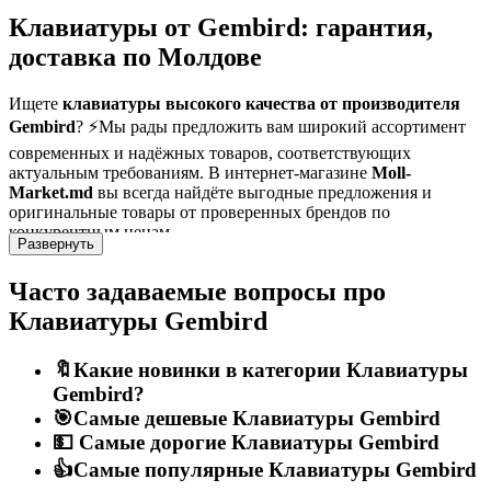
Клавиатуры от Gembird: гарантия,
доставка по Молдове
Ищете
клавиатуры высокого качества от производителя
Gembird
? ⚡Мы рады предложить вам широкий ассортимент
современных и надёжных товаров, соответствующих
актуальным требованиям. В интернет-магазине
Moll-
Market.md
вы всегда найдёте выгодные предложения и
оригинальные товары от проверенных брендов по
конкурентным ценам.
Развернуть
Gembird
— это производитель, признанный за высокие
Часто задаваемые вопросы про
стандарты качества и инновации.
Клавиатуры
из нашего
ассортимента тщательно отобраны, чтобы обеспечить
Клавиатуры Gembird
эффективное, безопасное и долговечное использование.
Независимо от того, нужны ли вам товары для домашнего или
профессионального применения — у нас есть подходящие
🔖Какие новинки в категории Клавиатуры
решения.
Gembird?
🎯Самые дешевые Клавиатуры Gembird
⏰ Мы доставляем быстро и надёжно по всей Молдове —
💵 Самые дорогие Клавиатуры Gembird
включая
Кишинёв, Бельцы, Кагул, Орхей, Единец
и другие
города и сёла. Мы заботимся о том, чтобы каждый заказ был
👍Самые популярные Клавиатуры Gembird
доставлен в наилучшем виде, с правильной упаковкой и