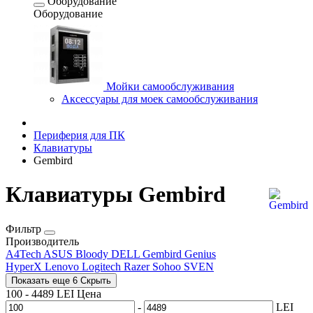
Оборудование
Оборудование
Мойки самообслуживания
Аксессуары для моек самообслуживания
Периферия для ПК
Клавиатуры
Gembird
Клавиатуры Gembird
Фильтр
Производитель
A4Tech
ASUS
Bloody
DELL
Gembird
Genius
HyperX
Lenovo
Logitech
Razer
Sohoo
SVEN
Показать еще 6
Скрыть
100
-
4489
LEI
Цена
-
LEI