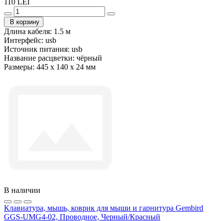
110 LEI
В корзину
Длина кабеля:
1.5 м
Интерфейс:
usb
Источник питания:
usb
Название расцветки:
чёрный
Размеры:
445 x 140 x 24 мм
В наличии
Клавиатура, мышь, коврик для мыши и гарнитура Gembird
GGS-UMG4-02, Проводное, Черный/Красный