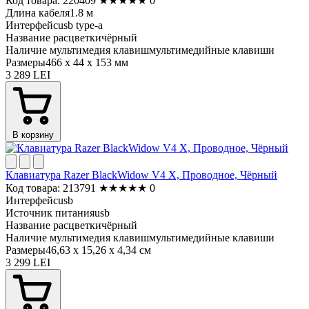
Код товара: 220409
★
★
★
★
★
0
Длина кабеля
1.8 м
Интерфейс
usb type-a
Название расцветки
чёрный
Наличие мультимедия клавиш
мультимедийные клавиши
Размеры
466 x 44 x 153 мм
3 289 LEI
В корзину
Клавиатура Razer BlackWidow V4 X, Проводное, Чёрный
Код товара: 213791
★
★
★
★
★
0
Интерфейс
usb
Источник питания
usb
Название расцветки
чёрный
Наличие мультимедия клавиш
мультимедийные клавиши
Размеры
46,63 x 15,26 x 4,34 см
3 299 LEI