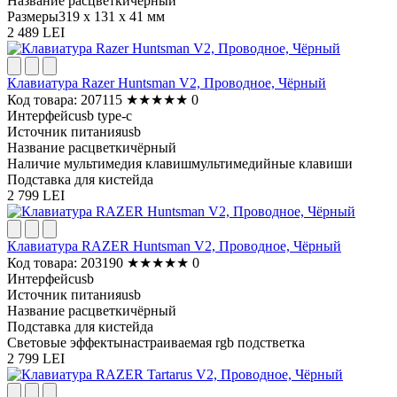
Название расцветки
чёрный
Размеры
319 x 131 x 41 мм
2 489 LEI
Клавиатура Razer Huntsman V2, Проводное, Чёрный
Код товара: 207115
★
★
★
★
★
0
Интерфейс
usb type-c
Источник питания
usb
Название расцветки
чёрный
Наличие мультимедия клавиш
мультимедийные клавиши
Подставка для кистей
да
2 799 LEI
Клавиатура RAZER Huntsman V2, Проводное, Чёрный
Код товара: 203190
★
★
★
★
★
0
Интерфейс
usb
Источник питания
usb
Название расцветки
чёрный
Подставка для кистей
да
Световые эффекты
настраиваемая rgb подстветка
2 799 LEI