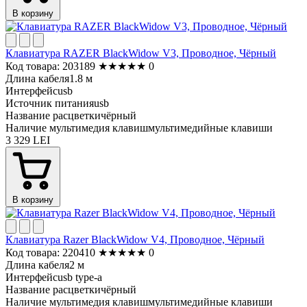
В корзину
Клавиатура RAZER BlackWidow V3, Проводное, Чёрный
Код товара: 203189
★
★
★
★
★
0
Длина кабеля
1.8 м
Интерфейс
usb
Источник питания
usb
Название расцветки
чёрный
Наличие мультимедия клавиш
мультимедийные клавиши
3 329 LEI
В корзину
Клавиатура Razer BlackWidow V4, Проводное, Чёрный
Код товара: 220410
★
★
★
★
★
0
Длина кабеля
2 м
Интерфейс
usb type-a
Название расцветки
чёрный
Наличие мультимедия клавиш
мультимедийные клавиши