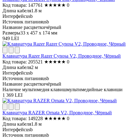
Код товара: 147761
★
★
★
★
★
0
Длина кабеля
1.8 м
Интерфейс
usb
Источник питания
usb
Название расцветки
чёрный
Размеры
33 x 457 x 174 мм
949 LEI
Клавиатура Razer Razer Cynosa V2, Проводное, Чёрный
Код товара: 205521
★
★
★
★
★
0
Длина кабеля
2 м
Интерфейс
usb
Источник питания
usb
Название расцветки
чёрный
Наличие мультимедия клавиш
мультимедийные клавиши
1 369 LEI
Клавиатура RAZER Ornata V2, Проводное, Чёрный
Код товара: 149228
★
★
★
★
★
0
Длина кабеля
1.8 м
Интерфейс
usb
Источник питания
usb