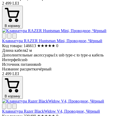
2 499 LEI
В корзину
Клавиатура RAZER Huntsman Mini, Проводное, Чёрный
Код товара: 146613
★
★
★
★
★
0
Длина кабеля
2 м
Дополнительные аксессуары
1x usb type-c to type-a кабель
Интерфейс
usb
Источник питания
usb
Название расцветки
чёрный
2 499 LEI
В корзину
Клавиатура Razer BlackWidow V4, Проводное, Чёрный