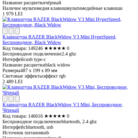
Название расцветки
чёрный
Наличие мультимедия клавиш
мультимедийные клавиши
1 979 LEI
Клавиатура RAZER BlackWidow V3 Mini HyperSpeed,
Беспроводное, Black Widow
Код товара: 149246
★
★
★
★
★
0
Беспроводное подключение
2.4 ghz
Интерфейс
usb type-c
Название расцветки
black widow
Размеры
487 х 199 х 89 мм
Световые эффекты
эффект rgb
2 489 LEI
Клавиатура RAZER BlackWidow V3 Mini, Беспроводное,
Чёрный
Код товара: 146616
★
★
★
★
★
0
Беспроводное подключение
bluetooth, 2.4 ghz
Интерфейс
bluetooth, usb
Источник питания
usb