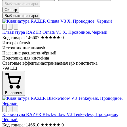
Выберите фильтры
Фильтр
Выберите фильтры
Клавиатура RAZER Ornata V3 X, Проводное, Чёрный
Код товара: 146607
★
★
★
★
★
0
Интерфейс
usb
Источник питания
usb
Название расцветки
чёрный
Подставка для кистей
да
Световые эффекты
настраиваемая rgb подстветка
799 LEI
В корзину
Клавиатура RAZER Blackwidow V3 Tenkeyless, Проводное,
Чёрный
Код товара: 146610
★
★
★
★
★
0