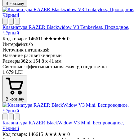
В корзину
Клавиатура RAZER Blackwidow V3 Tenkeyless, Проводное,
Чёрный
Код товара: 146611
★
★
★
★
★
0
Интерфейс
usb
Источник питания
usb
Название расцветки
чёрный
Размеры
362 x 154.8 x 41 мм
Световые эффекты
настраиваемая rgb подстветка
1 679 LEI
В корзину
Клавиатура RAZER BlackWidow V3 Mini, Беспроводное,
Чёрный
Код товара: 146615
★
★
★
★
★
0