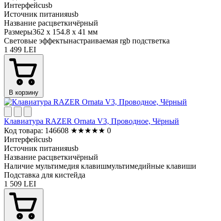
Интерфейс
usb
Источник питания
usb
Название расцветки
чёрный
Размеры
362 x 154.8 x 41 мм
Световые эффекты
настраиваемая rgb подстветка
1 499 LEI
В корзину
Клавиатура RAZER Ornata V3, Проводное, Чёрный
Код товара: 146608
★
★
★
★
★
0
Интерфейс
usb
Источник питания
usb
Название расцветки
чёрный
Наличие мультимедия клавиш
мультимедийные клавиши
Подставка для кистей
да
1 509 LEI