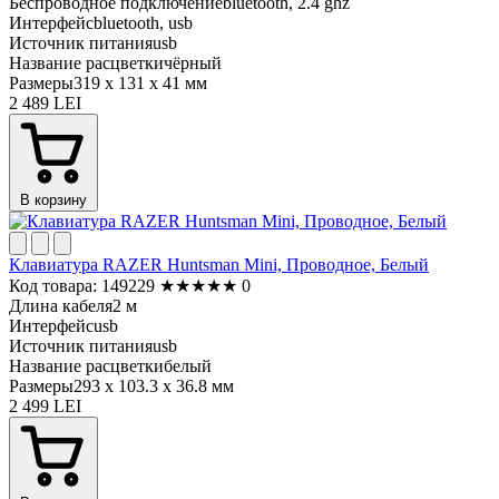
Беспроводное подключение
bluetooth, 2.4 ghz
Интерфейс
bluetooth, usb
Источник питания
usb
Название расцветки
чёрный
Размеры
319 x 131 x 41 мм
2 489 LEI
В корзину
Клавиатура RAZER Huntsman Mini, Проводное, Белый
Код товара: 149229
★
★
★
★
★
0
Длина кабеля
2 м
Интерфейс
usb
Источник питания
usb
Название расцветки
белый
Размеры
293 x 103.3 x 36.8 мм
2 499 LEI