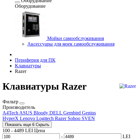
Оборудование
Оборудование
Мойки самообслуживания
Аксессуары для моек самообслуживания
Периферия для ПК
Клавиатуры
Razer
Клавиатуры Razer
Фильтр
Производитель
A4Tech
ASUS
Bloody
DELL
Gembird
Genius
HyperX
Lenovo
Logitech
Razer
Sohoo
SVEN
Показать еще 6
Скрыть
100
-
4489
LEI
Цена
-
LEI