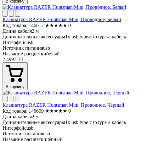
В корзину
Клавиатура RAZER Huntsman Mini, Проводное, Белый
Код товара: 146612
★
★
★
★
★
0
Длина кабеля
2 м
Дополнительные аксессуары
1x usb type-c to type-a кабель
Интерфейс
usb
Источник питания
usb
Название расцветки
белый
2 499 LEI
В корзину
Клавиатура RAZER Huntsman Mini, Проводное, Чёрный
Код товара: 146609
★
★
★
★
★
0
Длина кабеля
2 м
Дополнительные аксессуары
1x usb type-c to type-a кабель
Интерфейс
usb
Источник питания
usb
Название расцветки
чёрный