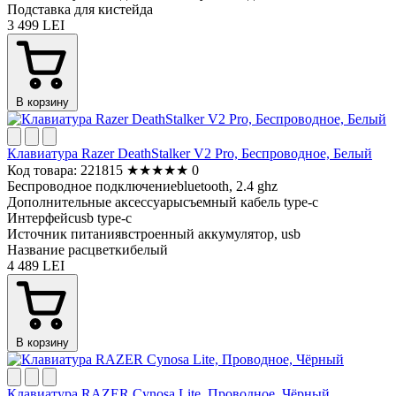
Подставка для кистей
да
3 499 LEI
В корзину
Клавиатура Razer DeathStalker V2 Pro, Беспроводное, Белый
Код товара: 221815
★
★
★
★
★
0
Беспроводное подключение
bluetooth, 2.4 ghz
Дополнительные аксессуары
съемный кабель type-c
Интерфейс
usb type-c
Источник питания
встроенный аккумулятор, usb
Название расцветки
белый
4 489 LEI
В корзину
Клавиатура RAZER Cynosa Lite, Проводное, Чёрный