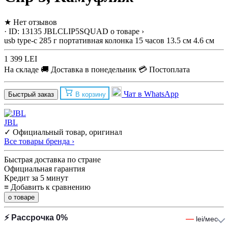
★
Нет отзывов
· ID: 13135
JBLCLIP5SQUAD
о товаре ›
usb type-c
285 г
портативная колонка
15 часов
13.5 см
4.6 см
1 399 LEI
На складе
🚚 Доставка в понедельник
💳 Постоплата
Чат в WhatsApp
Быстрый заказ
В корзину
JBL
✓ Официальный товар, оригинал
Все товары бренда ›
Быстрая доставка по стране
Официальная гарантия
Кредит за 5 минут
≡
Добавить к сравнению
о товаре
⚡ Рассрочка 0%
—
lei/мес