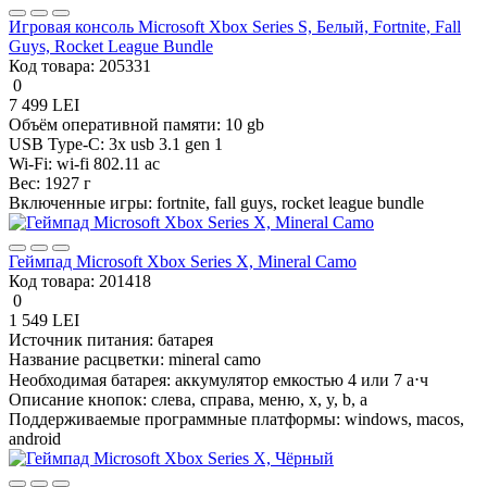
Игровая консоль Microsoft Xbox Series S, Белый, Fortnite, Fall
Guys, Rocket League Bundle
Код товара:
205331
0
7 499 LEI
Объём оперативной памяти:
10 gb
USB Type-C:
3x usb 3.1 gen 1
Wi-Fi:
wi-fi 802.11 ac
Вес:
1927 г
Включенные игры:
fortnite, fall guys, rocket league bundle
Геймпад Microsoft Xbox Series X, Mineral Camo
Код товара:
201418
0
1 549 LEI
Источник питания:
батарея
Название расцветки:
mineral camo
Необходимая батарея:
аккумулятор емкостью 4 или 7 а⋅ч
Описание кнопок:
слева, справа, меню, x, y, b, a
Поддерживаемые программные платформы:
windows, macos,
android