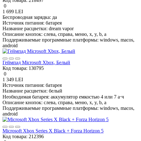
Код товара:
218497
0
1 699 LEI
Беспроводная зарядка:
да
Источник питания:
батарея
Название расцветки:
dream vapor
Описание кнопок:
слева, справа, меню, x, y, b, a
Поддерживаемые программные платформы:
windows, macos,
android
Геймпад Microsoft Xbox, Белый
Код товара:
130795
0
1 349 LEI
Источник питания:
батарея
Название расцветки:
белый
Необходимая батарея:
аккумулятор емкостью 4 или 7 а⋅ч
Описание кнопок:
слева, справа, меню, x, y, b, a
Поддерживаемые программные платформы:
windows, macos,
android
Microsoft Xbox Series X Black + Forza Horizon 5
Код товара:
212396