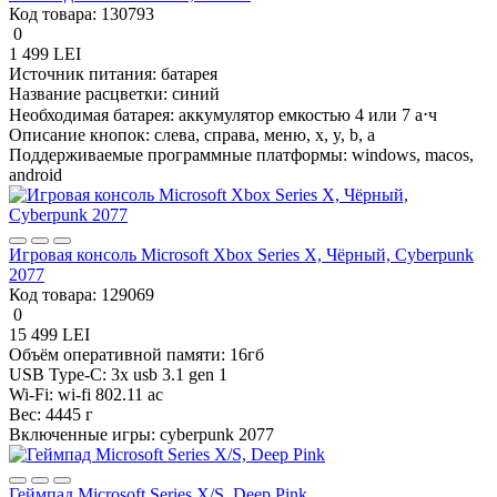
Код товара:
130793
0
1 499 LEI
Источник питания:
батарея
Название расцветки:
синий
Необходимая батарея:
аккумулятор емкостью 4 или 7 а⋅ч
Описание кнопок:
слева, справа, меню, x, y, b, a
Поддерживаемые программные платформы:
windows, macos,
android
Игровая консоль Microsoft Xbox Series X, Чёрный, Cyberpunk
2077
Код товара:
129069
0
15 499 LEI
Объём оперативной памяти:
16гб
USB Type-C:
3x usb 3.1 gen 1
Wi-Fi:
wi-fi 802.11 ac
Вес:
4445 г
Включенные игры:
cyberpunk 2077
Геймпад Microsoft Series X/S, Deep Pink