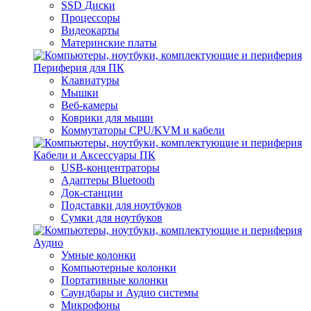
SSD Диски
Процессоры
Видеокарты
Материнские платы
Периферия для ПК
Клавиатуры
Мышки
Веб-камеры
Коврики для мыши
Коммутаторы CPU/KVM и кабели
Кабели и Аксессуары ПК
USB-концентраторы
Адаптеры Bluetooth
Док-станции
Подставки для ноутбуков
Сумки для ноутбуков
Аудио
Умные колонки
Компьютерные колонки
Портативные колонки
Саундбары и Аудио системы
Микрофоны