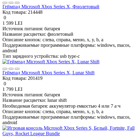
Геймпад Microsoft Xbox Series X, Фиолетовый
Код товара:
214448
0
1 599 LEI
Источник питания:
батарея
Название расцветки:
фиолетовый
Описание кнопок:
слева, справа, меню, x, y, b, a
Поддерживаемые программные платформы:
windows, macos,
android
Тип зарядного устройства:
usb type-c
Геймпад Microsoft Xbox Series X, Lunar Shift
Код товара:
201419
0
1 799 LEI
Источник питания:
батарея
Название расцветки:
lunar shift
Необходимая батарея:
аккумулятор емкостью 4 или 7 а⋅ч
Описание кнопок:
слева, справа, меню, x, y, b, a
Поддерживаемые программные платформы:
windows, macos,
android