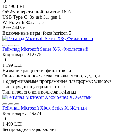
0
10 499 LEI
Объём оперативной памяти:
16гб
USB Type-C:
3x usb 3.1 gen 1
Wi-Fi:
wi-fi 802.11 ac
Вес:
4445 г
Включенные игры:
forza horizon 5
Геймпад Microsoft Series X/S, Фиолетовый
Код товара:
212776
0
1 199 LEI
Название расцветки:
фиолетовый
Описание кнопок:
слева, справа, меню, x, y, b, a
Поддерживаемые программные платформы:
windows
Тип зарядного устройства:
usb
Тип игрового контроллера:
геймпад
Геймпад Microsoft Xbox Series X, Жёлтый
Код товара:
149274
0
1 499 LEI
Беспроводная зарядка:
нет