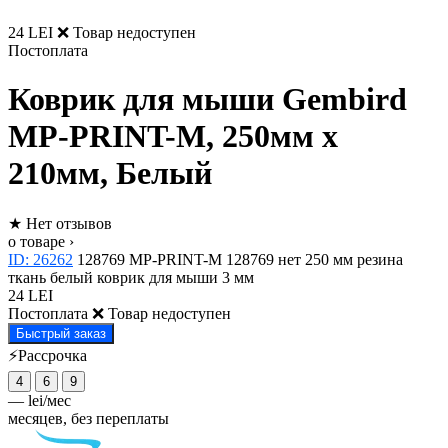
24 LEI
❌ Товар недоступен
Постоплата
Коврик для мыши Gembird
MP-PRINT-M, 250мм x
210мм, Белый
★
Нет отзывов
о товаре ›
ID: 26262
128769
MP-PRINT-M
128769
нет
250 мм
резина
ткань
белый
коврик для мыши
3 мм
24 LEI
Постоплата
❌ Товар недоступен
Быстрый заказ
⚡Рассрочка
4
6
9
—
lei/мес
месяцев, без переплаты