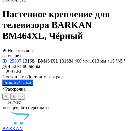
Настенное крепление для
телевизора BARKAN
BM464XL, Чёрный
★
Нет отзывов
о товаре ›
ID: 25807
131684
BM464XL
131684
400 мм
1013 мм
+15 °/-5 °
да
4
50 кг
80 дюйм
2 299 LEI
Постоплата
Доставим завтра
Быстрый заказ
⚡Рассрочка
4
6
9
—
lei/мес
месяцев, без переплаты
BARKAN