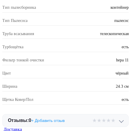
Тип пылесборника
контейнер
Тип Пылесоса
пылесос
Труба всасывания
телескопическая
Турбощётка
есть
Фильтр тонкой очистки
hepa 11
Цвет
чёрный
Ширина
24.3 см
Щетка Ковер/Пол
есть
★
★
★
★
★
Отзывы:
0
+ Добавить отзыв
Доставка