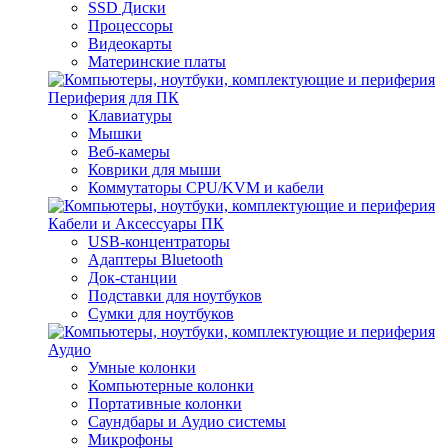
SSD Диски
Процессоры
Видеокарты
Материнские платы
Периферия для ПК
Клавиатуры
Мышки
Веб-камеры
Коврики для мыши
Коммутаторы CPU/KVM и кабели
Кабели и Аксессуары ПК
USB-концентраторы
Адаптеры Bluetooth
Док-станции
Подставки для ноутбуков
Сумки для ноутбуков
Аудио
Умные колонки
Компьютерные колонки
Портативные колонки
Саундбары и Аудио системы
Микрофоны