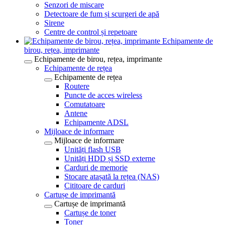
Senzori de miscare
Detectoare de fum și scurgeri de apă
Sirene
Centre de control și repetoare
Echipamente de
birou, rețea, imprimante
Echipamente de birou, rețea, imprimante
Echipamente de rețea
Echipamente de rețea
Routere
Puncte de acces wireless
Comutatoare
Antene
Echipamente ADSL
Mijloace de informare
Mijloace de informare
Unități flash USB
Unități HDD și SSD externe
Carduri de memorie
Stocare atașată la rețea (NAS)
Cititoare de carduri
Cartușe de imprimantă
Cartușe de imprimantă
Cartușe de toner
Toner