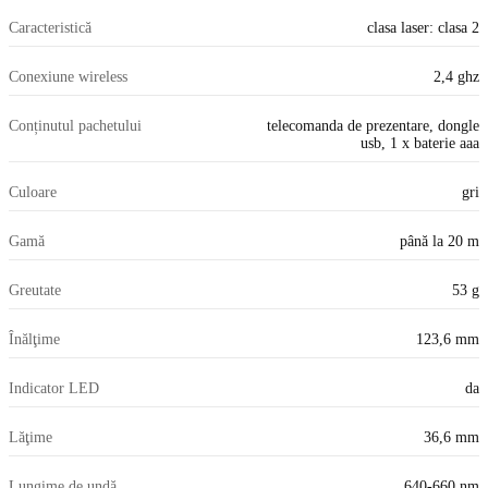
Caracteristică
clasa laser: clasa 2
Conexiune wireless
2,4 ghz
Conținutul pachetului
telecomanda de prezentare, dongle
usb, 1 x baterie aaa
Culoare
gri
Gamă
până la 20 m
Greutate
53 g
Înălţime
123,6 mm
Indicator LED
da
Lăţime
36,6 mm
Lungime de undă
640-660 nm