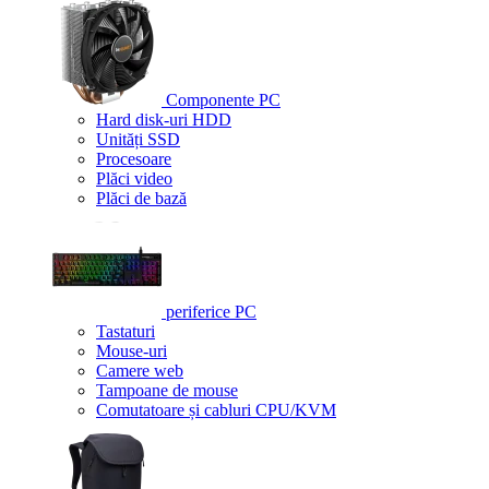
Componente PC
Hard disk-uri HDD
Unități SSD
Procesoare
Plăci video
Plăci de bază
periferice PC
Tastaturi
Mouse-uri
Camere web
Tampoane de mouse
Comutatoare și cabluri CPU/KVM