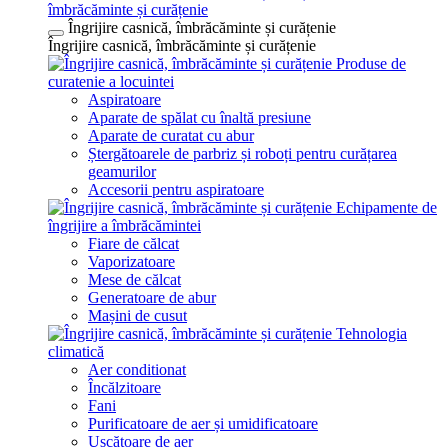
îmbrăcăminte și curățenie
Îngrijire casnică, îmbrăcăminte și curățenie
Îngrijire casnică, îmbrăcăminte și curățenie
Produse de
curatenie a locuintei
Aspiratoare
Aparate de spălat cu înaltă presiune
Aparate de curatat cu abur
Ștergătoarele de parbriz și roboți pentru curățarea
geamurilor
Accesorii pentru aspiratoare
Echipamente de
îngrijire a îmbrăcămintei
Fiare de călcat
Vaporizatoare
Mese de călcat
Generatoare de abur
Mașini de cusut
Tehnologia
climatică
Aer conditionat
Încălzitoare
Fani
Purificatoare de aer și umidificatoare
Uscătoare de aer