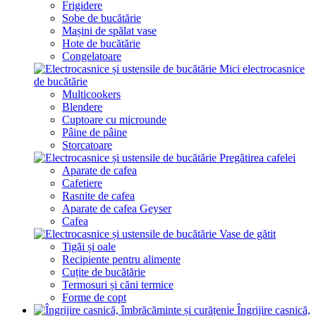
Frigidere
Sobe de bucătărie
Mașini de spălat vase
Hote de bucătărie
Congelatoare
Mici electrocasnice
de bucătărie
Multicookers
Blendere
Cuptoare cu microunde
Pâine de pâine
Storcatoare
Pregătirea cafelei
Aparate de cafea
Cafetiere
Rasnite de cafea
Aparate de cafea Geyser
Cafea
Vase de gătit
Tigăi și oale
Recipiente pentru alimente
Cuțite de bucătărie
Termosuri și căni termice
Forme de copt
Îngrijire casnică,