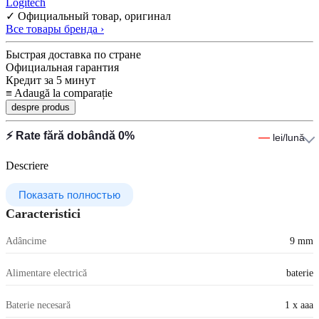
Logitech
✓ Официальный товар, оригинал
Все товары бренда ›
Быстрая доставка по стране
Официальная гарантия
Кредит за 5 минут
≡
Adaugă la comparație
despre produs
⚡ Rate fără dobândă 0%
—
lei/lună
Descriere
Показать полностью
Caracteristici
Adâncime
9 mm
Alimentare electrică
baterie
Baterie necesară
1 x aaa