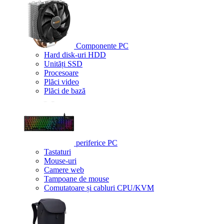
Componente PC
Hard disk-uri HDD
Unități SSD
Procesoare
Plăci video
Plăci de bază
periferice PC
Tastaturi
Mouse-uri
Camere web
Tampoane de mouse
Comutatoare și cabluri CPU/KVM