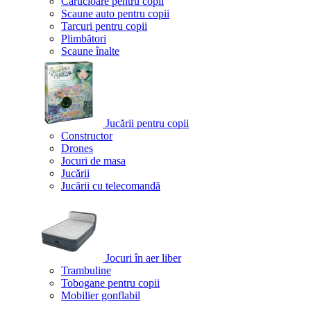
Cărucioare pentru copii
Scaune auto pentru copii
Tarcuri pentru copii
Plimbători
Scaune înalte
Jucării pentru copii
Constructor
Drones
Jocuri de masa
Jucării
Jucării cu telecomandă
Jocuri în aer liber
Trambuline
Tobogane pentru copii
Mobilier gonflabil