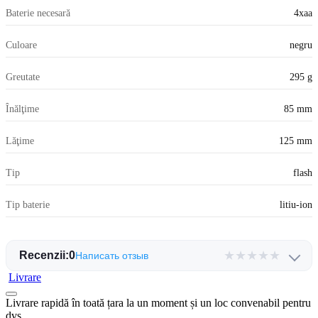
Baterie necesară
4xaa
Culoare
negru
Greutate
295 g
Înălţime
85 mm
Lăţime
125 mm
Tip
flash
Tip baterie
litiu-ion
★
★
★
★
★
Recenzii:
0
Написать отзыв
Livrare
Livrare rapidă în toată țara la un moment și un loc convenabil pentru
dvs.