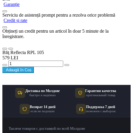
Garanţie
Serviciu de asistență prompt pentru a rezolva orice problemă
Credit și rate
Obțineți un credit pentru un articol în doar 5 minute de la
înregistrare.
Bliţ Reflecta RPL 105
579 LEI
Adaugă în Coș
Доставка по Молдове
Гарантия качества
быстро и надёжно
оригинальный товар
Возврат 14 дней
Поддержка 7 дней
если не подошло
поможем с выбором
Тысячи товаров с доставкой по всей Молдове