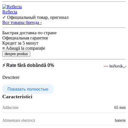
Reflecta
✓ Официальный товар, оригинал
Все товары бренда ›
Быстрая доставка по стране
Официальная гарантия
Кредит за 5 минут
≡
Adaugă la comparație
despre produs
⚡ Rate fără dobândă 0%
—
lei/lună
Descriere
Показать полностью
Caracteristici
Adâncime
65 mm
Alimentare electrică
baterie