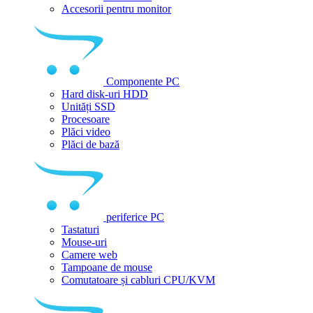
Accesorii pentru monitor
Componente PC
Hard disk-uri HDD
Unități SSD
Procesoare
Plăci video
Plăci de bază
periferice PC
Tastaturi
Mouse-uri
Camere web
Tampoane de mouse
Comutatoare și cabluri CPU/KVM