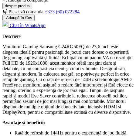
despre produs
🛒 Plasează comanda
+373 (60) 072284
Adaugă în Coș
Chat în WhatsApp
Descriere
Monitorul Gaming Samsung C24RG50FQ de 23,6 inch este
alegerea ideală pentru pasionații de jocuri care doresc o experiență
de gaming captivantă și fluidă. Echipat cu un panou VA cu rezoluție
Full HD de 1920x1080, acest monitor oferă imagini clare și
detaliate, cu un contrast excelent și culori vibrante. Designul său
elegant și modern, în culoarea neagră, se potrivește perfect în orice
setup de gaming. Cu o rată de refresh de 144Hz și tehnologie AMD
FreeSync, monitorul asigură o redare fără întreruperi și fără efecte de
tearing, oferind o experiență de joc fără egal. Timpul de răspuns
rapid și modul Eye Saver contribuie la reducerea oboselii ochilor,
permițând sesiuni de joc mai lungi și mai confortabile. Monitorul
dispune de multiple opțiuni de conectivitate, inclusiv HDMI și
DisplayPort, pentru o compatibilitate extinsă cu diverse dispozitive.
Avantaje și beneficii:
Rată de refresh de 144Hz pentru o experiență de joc fluidă.