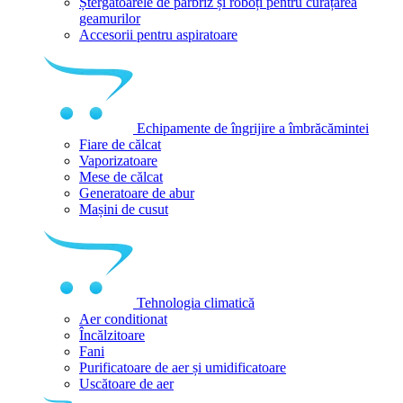
Ștergătoarele de parbriz și roboți pentru curățarea
geamurilor
Accesorii pentru aspiratoare
Echipamente de îngrijire a îmbrăcămintei
Fiare de călcat
Vaporizatoare
Mese de călcat
Generatoare de abur
Mașini de cusut
Tehnologia climatică
Aer conditionat
Încălzitoare
Fani
Purificatoare de aer și umidificatoare
Uscătoare de aer