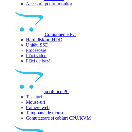
Accesorii pentru monitor
Componente PC
Hard disk-uri HDD
Unități SSD
Procesoare
Plăci video
Plăci de bază
periferice PC
Tastaturi
Mouse-uri
Camere web
Tampoane de mouse
Comutatoare și cabluri CPU/KVM