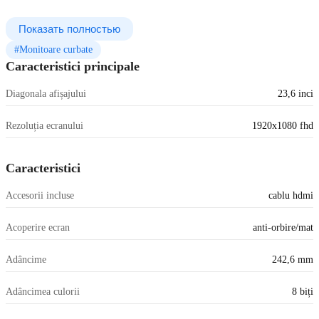
Показать полностью
#Monitoare curbate
Caracteristici principale
Diagonala afișajului
23,6 inci
Rezoluția ecranului
1920x1080 fhd
Caracteristici
Accesorii incluse
cablu hdmi
Acoperire ecran
anti-orbire/mat
Adâncime
242,6 mm
Adâncimea culorii
8 biți