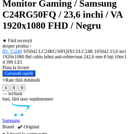
Monitor Gaming / Samsung
C24RG50FQ / 23,6 inchi / VA
1920x1080 FHD / Negru
★
Fără recenzii
despre produs ›
ID: 15249
105042
LC24RG50FQIXCI/LC24R
105042
23,6 inci
1920x1080 fhd
cablu hdmi
anti-orbire/mat
242,6 mm
8 biți
10m:1
4 399 LEI
Plata la livrare
Comandă rapidă
⚡Rate fără dobândă
4
6
9
—
lei/lună
luni, fără taxe suplimentare
Samsung
Brand · ✔️ Original
≡
Adaugă la comparație