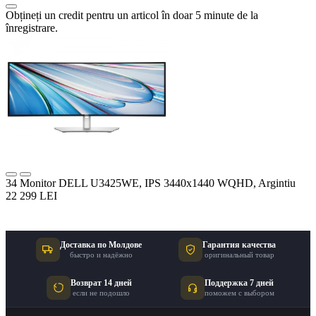
Obțineți un credit pentru un articol în doar 5 minute de la
înregistrare.
34 Monitor DELL U3425WE, IPS 3440x1440 WQHD, Argintiu
22 299 LEI
Доставка по Молдове
Гарантия качества
быстро и надёжно
оригинальный товар
Возврат 14 дней
Поддержка 7 дней
если не подошло
поможем с выбором