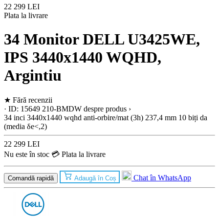
22 299 LEI
Plata la livrare
34 Monitor DELL U3425WE,
IPS 3440x1440 WQHD,
Argintiu
★
Fără recenzii
· ID: 15649
210-BMDW
despre produs ›
34 inci
3440x1440 wqhd
anti-orbire/mat (3h)
237,4 mm
10 biți
da
(media δe<,2)
22 299 LEI
Nu este în stoc
💳 Plata la livrare
Chat în WhatsApp
Comandă rapidă
Adaugă în Coș