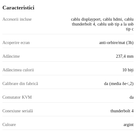
Caracteristici
Accesorii incluse
cablu displayport, cablu hdmi, cablu
thunderbolt 4, cablu usb tip a la usb
tip c
Acoperire ecran
anti-orbire/mat (3h)
Adâncime
237,4 mm
Adâncimea culorii
10 biți
Calibrare din fabrică
da (media δe<,2)
Comutator KVM
da
Conexiune serială
thunderbolt 4
Culoare
argint