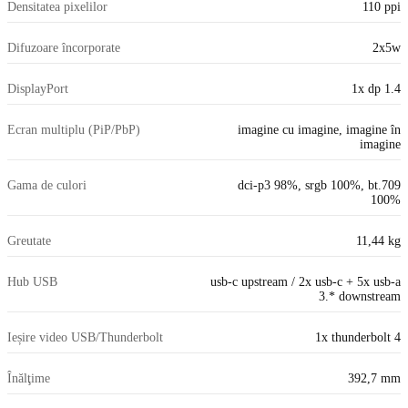
Densitatea pixelilor
110 ppi
Difuzoare încorporate
2x5w
DisplayPort
1x dp 1.4
Ecran multiplu (PiP/PbP)
imagine cu imagine, imagine în
imagine
Gama de culori
dci-p3 98%, srgb 100%, bt.709
100%
Greutate
11,44 kg
Hub USB
usb-c upstream / 2x usb-c + 5x usb-a
3.* downstream
Ieșire video USB/Thunderbolt
1x thunderbolt 4
Înălţime
392,7 mm