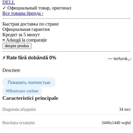
DELL
✓ Официальный товар, оригинал
Все товары бренда ›
Быстрая доставка по стране
Официальная гарантия
Кредит за 5 минут
≡
Adaugă la comparație
despre produs
⚡ Rate fără dobândă 0%
—
lei/lună
Descriere
Показать полностью
#Monitoare curbate
Caracteristici principale
Diagonala afișajului
34 inci
Rezoluția ecranului
3440x1440 wqhd