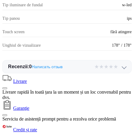
Tip iluminare de fundal
w-led
Tip panou
ips
Touch screen
fără atingere
Unghiul de vizualizare
178° / 178°
★
★
★
★
★
Recenzii:
0
Написать отзыв
Livrare
Livrare rapidă în toată țara la un moment și un loc convenabil pentru
dvs.
Garanţie
Serviciu de asistență prompt pentru a rezolva orice problemă
Credit și rate