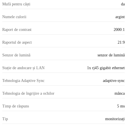
Mufă pentru căști
da
Numele culorii
argint
Raport de contrast
2000:1
Raportul de aspect
21:9
Senzor de lumină
senzor de lumină
Stație de andocare și LAN
1x rj45 gigabit ethernet
Tehnologia Adaptive Sync
adaptive-sync
Tehnologia de îngrijire a ochilor
mânca
Timp de răspuns
5 ms
Tip
monitorizați