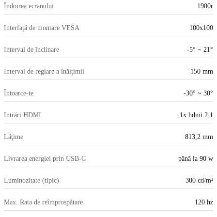
Îndoirea ecranului
1900r
Interfață de montare VESA
100x100
Interval de înclinare
-5° ~ 21°
Interval de reglare a înălțimii
150 mm
Întoarce-te
-30° ~ 30°
Intrări HDMI
1x hdmi 2.1
Lăţime
813,2 mm
Livrarea energiei prin USB-C
până la 90 w
Luminozitate (tipic)
300 cd/m²
Max. Rata de reîmprospătare
120 hz