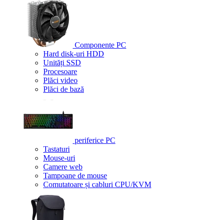
Componente PC
Hard disk-uri HDD
Unități SSD
Procesoare
Plăci video
Plăci de bază
periferice PC
Tastaturi
Mouse-uri
Camere web
Tampoane de mouse
Comutatoare și cabluri CPU/KVM