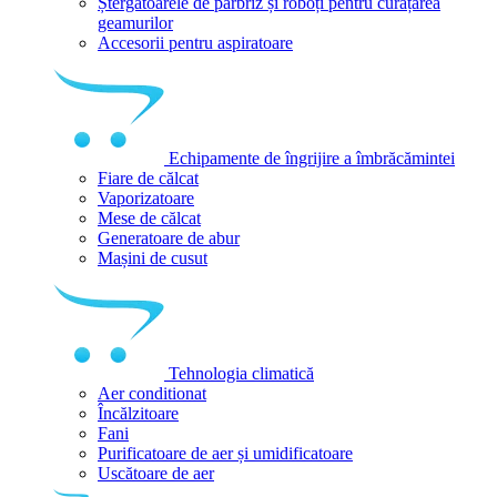
Ștergătoarele de parbriz și roboți pentru curățarea
geamurilor
Accesorii pentru aspiratoare
Echipamente de îngrijire a îmbrăcămintei
Fiare de călcat
Vaporizatoare
Mese de călcat
Generatoare de abur
Mașini de cusut
Tehnologia climatică
Aer conditionat
Încălzitoare
Fani
Purificatoare de aer și umidificatoare
Uscătoare de aer