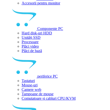
Accesorii pentru monitor
Componente PC
Hard disk-uri HDD
Unități SSD
Procesoare
Plăci video
Plăci de bază
periferice PC
Tastaturi
Mouse-uri
Camere web
Tampoane de mouse
Comutatoare și cabluri CPU/KVM