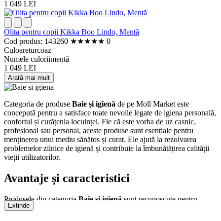
1 049 LEI
Olita pentru copii Kikka Boo Lindo, Mentă
Cod produs: 143260
★
★
★
★
★
0
Culoare
turcoaz
Numele culorii
mentă
1 049 LEI
Arată mai mult
Categoria de produse
Baie și igienă
de pe Moll Market este
concepută pentru a satisface toate nevoile legate de igiena personală,
confortul și curățenia locuinței. Fie că este vorba de uz casnic,
profesional sau personal, aceste produse sunt esențiale pentru
menținerea unui mediu sănătos și curat. Ele ajută la rezolvarea
problemelor zilnice de igienă și contribuie la îmbunătățirea calității
vieții utilizatorilor.
Avantaje și caracteristici
Produsele din categoria
Baie și igienă
sunt recunoscute pentru
Extinde
calitatea lor superioară și fiabilitatea de neegalat. Iată câteva dintre
avantajele cheie: