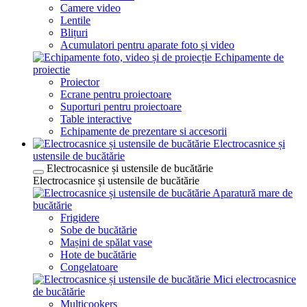
Camere video
Lentile
Blițuri
Acumulatori pentru aparate foto și video
Echipamente de
proiectie
Proiector
Ecrane pentru proiectoare
Suporturi pentru proiectoare
Table interactive
Echipamente de prezentare si accesorii
Electrocasnice și
ustensile de bucătărie
Electrocasnice și ustensile de bucătărie
Electrocasnice și ustensile de bucătărie
Aparatură mare de
bucătărie
Frigidere
Sobe de bucătărie
Mașini de spălat vase
Hote de bucătărie
Congelatoare
Mici electrocasnice
de bucătărie
Multicookers