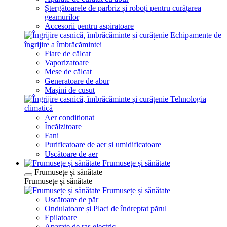
Ștergătoarele de parbriz și roboți pentru curățarea
geamurilor
Accesorii pentru aspiratoare
Echipamente de
îngrijire a îmbrăcămintei
Fiare de călcat
Vaporizatoare
Mese de călcat
Generatoare de abur
Mașini de cusut
Tehnologia
climatică
Aer conditionat
Încălzitoare
Fani
Purificatoare de aer și umidificatoare
Uscătoare de aer
Frumusețe și sănătate
Frumusețe și sănătate
Frumusețe și sănătate
Frumusețe și sănătate
Uscătoare de păr
Ondulatoare și Placi de îndreptat părul
Epilatoare
Aparate de ras electric