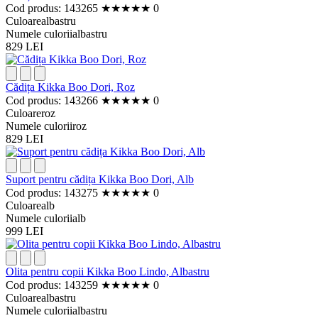
Cod produs: 143265
★
★
★
★
★
0
Culoare
albastru
Numele culorii
albastru
829 LEI
Cădița Kikka Boo Dori, Roz
Cod produs: 143266
★
★
★
★
★
0
Culoare
roz
Numele culorii
roz
829 LEI
Suport pentru cădița Kikka Boo Dori, Alb
Cod produs: 143275
★
★
★
★
★
0
Culoare
alb
Numele culorii
alb
999 LEI
Olita pentru copii Kikka Boo Lindo, Albastru
Cod produs: 143259
★
★
★
★
★
0
Culoare
albastru
Numele culorii
albastru