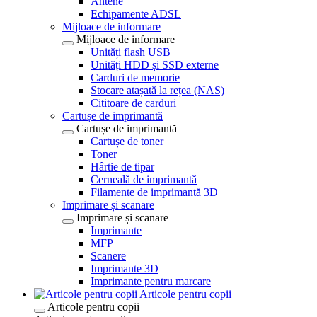
Antene
Echipamente ADSL
Mijloace de informare
Mijloace de informare
Unități flash USB
Unități HDD și SSD externe
Carduri de memorie
Stocare atașată la rețea (NAS)
Cititoare de carduri
Cartușe de imprimantă
Cartușe de imprimantă
Cartușe de toner
Toner
Hârtie de tipar
Cerneală de imprimantă
Filamente de imprimantă 3D
Imprimare și scanare
Imprimare și scanare
Imprimante
MFP
Scanere
Imprimante 3D
Imprimante pentru marcare
Articole pentru copii
Articole pentru copii