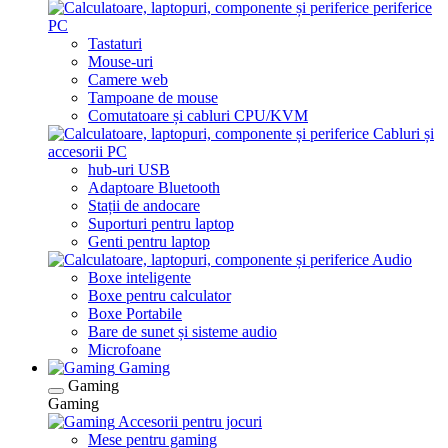
periferice
PC
Tastaturi
Mouse-uri
Camere web
Tampoane de mouse
Comutatoare și cabluri CPU/KVM
Cabluri și
accesorii PC
hub-uri USB
Adaptoare Bluetooth
Stații de andocare
Suporturi pentru laptop
Genti pentru laptop
Audio
Boxe inteligente
Boxe pentru calculator
Boxe Portabile
Bare de sunet și sisteme audio
Microfoane
Gaming
Gaming
Gaming
Accesorii pentru jocuri
Mese pentru gaming