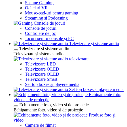
Scaune Gaming
Ochelari VR
Mouse-pad-uri pentru gaming
Streaming și Podcasting
Console de jocuri
Console de jocuri
Controlere de joc
Jocuri pentru console și PC
Televizoare și sisteme audio
Televizoare și sisteme audio
Televizoare și sisteme audio
televizoare
Televizoare LED
Televizoare OLED
Televizoare QLED
Televizoare Smart
Set-top boxes și playere media
Set-top boxes și playere media
Echipamente foto,
video și de proiecție
Echipamente foto, video și de proiecție
Echipamente foto, video și de proiecție
Produse foto și
video
Camere de filmat