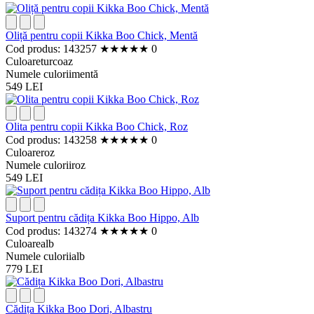
Oliță pentru copii Kikka Boo Chick, Mentă
Cod produs: 143257
★
★
★
★
★
0
Culoare
turcoaz
Numele culorii
mentă
549 LEI
Olita pentru copii Kikka Boo Chick, Roz
Cod produs: 143258
★
★
★
★
★
0
Culoare
roz
Numele culorii
roz
549 LEI
Suport pentru cădița Kikka Boo Hippo, Alb
Cod produs: 143274
★
★
★
★
★
0
Culoare
alb
Numele culorii
alb
779 LEI
Cădița Kikka Boo Dori, Albastru