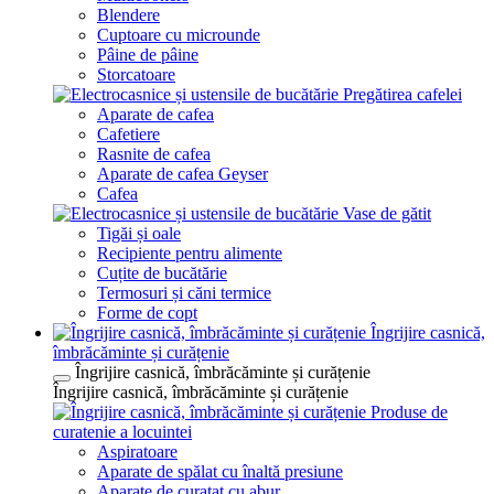
Blendere
Cuptoare cu microunde
Pâine de pâine
Storcatoare
Pregătirea cafelei
Aparate de cafea
Cafetiere
Rasnite de cafea
Aparate de cafea Geyser
Cafea
Vase de gătit
Tigăi și oale
Recipiente pentru alimente
Cuțite de bucătărie
Termosuri și căni termice
Forme de copt
Îngrijire casnică,
îmbrăcăminte și curățenie
Îngrijire casnică, îmbrăcăminte și curățenie
Îngrijire casnică, îmbrăcăminte și curățenie
Produse de
curatenie a locuintei
Aspiratoare
Aparate de spălat cu înaltă presiune
Aparate de curatat cu abur