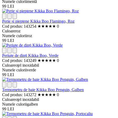
Numele culorii
mentă
99 LEI
Perie și pieptene Kikka Boo Flamingo, Roz
Cod produs: 143254
★
★
★
★
★
0
Culoare
roz
Numele culorii
roz
99 LEI
Periuțe de dinți Kikka Boo, Verde
Cod produs: 143249
★
★
★
★
★
0
Culoare
oţel inoxidabil
Numele culorii
verde
99 LEI
Termometru de baie Kikka Boo Penguin, Galben
Cod produs: 143272
★
★
★
★
★
0
Culoare
oţel inoxidabil
Numele culorii
galben
99 LEI