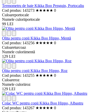
Termometru de baie Kikka Boo Penguin, Portocaliu
Cod produs: 143273
★
★
★
★
★
0
Culoare
portocale
Numele culorii
portocale
99 LEI
Olita pentru copii Kikka Boo Hippo, Mentă
Cod produs: 143256
★
★
★
★
★
0
Culoare
turcoaz
Numele culorii
mentă
129 LEI
Olita pentru copii Kikka Boo Hippo, Roz
Cod produs: 143255
★
★
★
★
★
0
Culoare
roz
Numele culorii
roz
129 LEI
Colac WC pentru copii Kikka Boo Hippo, Albastru
Cod produs: 143267
★
★
★
★
★
0