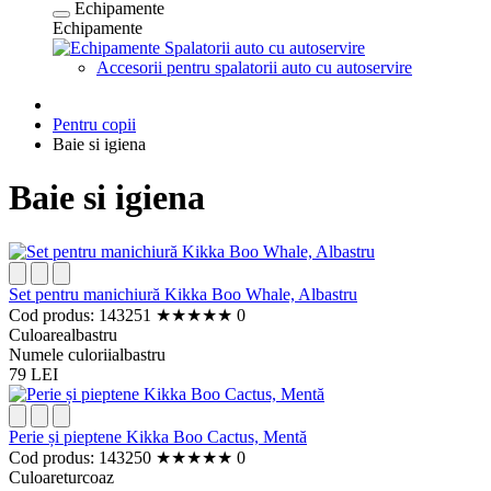
Echipamente
Echipamente
Spalatorii auto cu autoservire
Accesorii pentru spalatorii auto cu autoservire
Pentru copii
Baie si igiena
Baie si igiena
Set pentru manichiură Kikka Boo Whale, Albastru
Cod produs: 143251
★
★
★
★
★
0
Culoare
albastru
Numele culorii
albastru
79 LEI
Perie și pieptene Kikka Boo Cactus, Mentă
Cod produs: 143250
★
★
★
★
★
0
Culoare
turcoaz