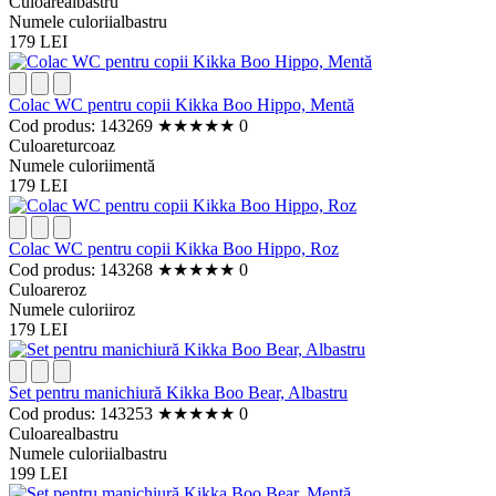
Culoare
albastru
Numele culorii
albastru
179 LEI
Colac WC pentru copii Kikka Boo Hippo, Mentă
Cod produs: 143269
★
★
★
★
★
0
Culoare
turcoaz
Numele culorii
mentă
179 LEI
Colac WC pentru copii Kikka Boo Hippo, Roz
Cod produs: 143268
★
★
★
★
★
0
Culoare
roz
Numele culorii
roz
179 LEI
Set pentru manichiură Kikka Boo Bear, Albastru
Cod produs: 143253
★
★
★
★
★
0
Culoare
albastru
Numele culorii
albastru
199 LEI