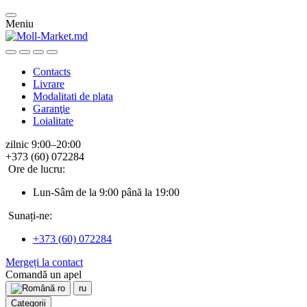
Meniu
Contacts
Livrare
Modalitati de plata
Garanţie
Loialitate
zilnic 9:00–20:00
+373 (60) 072284
Ore de lucru:
Lun-Sâm de la 9:00 până la 19:00
Sunați-ne:
+373 (60) 072284
Mergeți la contact
Comandă un apel
ro
ru
Categorii