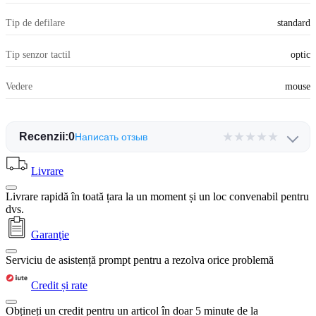
Tip de defilare
standard
Tip senzor tactil
optic
Vedere
mouse
★
★
★
★
★
Recenzii:
0
Написать отзыв
Livrare
Livrare rapidă în toată țara la un moment și un loc convenabil pentru
dvs.
Garanţie
Serviciu de asistență prompt pentru a rezolva orice problemă
Credit și rate
Obțineți un credit pentru un articol în doar 5 minute de la