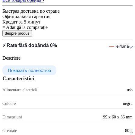
Все товары бренда ›
Быстрая доставка по стране
Официальная гарантия
Кредит за 5 минут
≡
Adaugă la comparație
despre produs
⚡ Rate fără dobândă 0%
—
lei/lună
Descriere
Показать полностью
Caracteristici
Alimentare electrică
usb
Culoare
negru
Dimensiuni
99 x 60 x 36 mm
Greutate
80 g