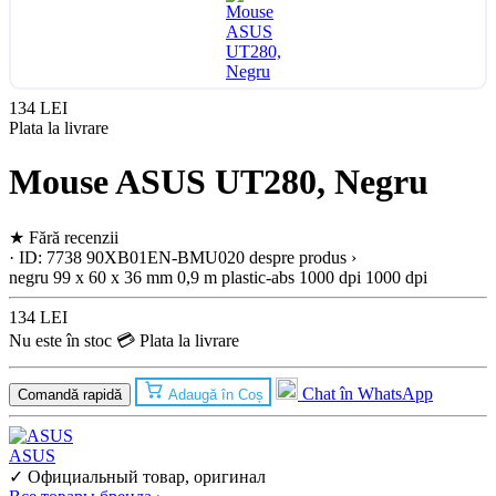
134 LEI
Plata la livrare
Mouse ASUS UT280, Negru
★
Fără recenzii
· ID: 7738
90XB01EN-BMU020
despre produs ›
negru
99 x 60 x 36 mm
0,9 m
plastic-abs
1000 dpi
1000 dpi
134 LEI
Nu este în stoc
💳 Plata la livrare
Chat în WhatsApp
Comandă rapidă
Adaugă în Coș
ASUS
✓ Официальный товар, оригинал