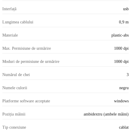
Interfață
usb
Lungimea cablului
0,9 m
Materiale
plastic-abs
Max. Permisiune de urmărire
1000 dpi
Moduri de permisiune de urmărire
1000 dpi
Numărul de chei
3
Numele culorii
negru
Platforme software acceptate
windows
Poziția mâinii
ambidextru (ambele mâini)
Tip conexiune
cablat