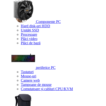
Componente PC
Hard disk-uri HDD
Unități SSD
Procesoare
Plăci video
Plăci de bază
periferice PC
Tastaturi
Mouse-uri
Camere web
Tampoane de mouse
Comutatoare și cabluri CPU/KVM