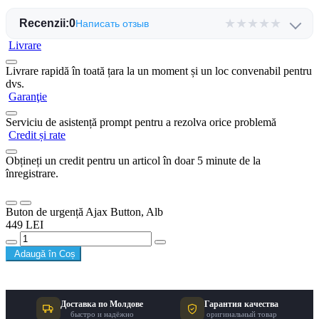
★
★
★
★
★
Recenzii:
0
Написать отзыв
Livrare
Livrare rapidă în toată țara la un moment și un loc convenabil pentru
dvs.
Garanţie
Serviciu de asistență prompt pentru a rezolva orice problemă
Credit și rate
Obțineți un credit pentru un articol în doar 5 minute de la
înregistrare.
Buton de urgență Ajax Button, Alb
449 LEI
Adaugă în Coș
Доставка по Молдове
Гарантия качества
быстро и надёжно
оригинальный товар