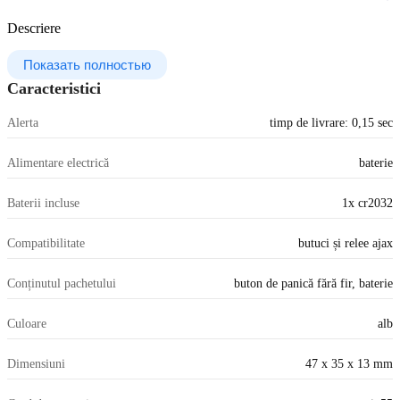
Descriere
Показать полностью
Caracteristici
Alerta
timp de livrare: 0,15 sec
Alimentare electrică
baterie
Baterii incluse
1x cr2032
Compatibilitate
butuci și relee ajax
Conținutul pachetului
buton de panică fără fir, baterie
Culoare
alb
Dimensiuni
47 x 35 x 13 mm