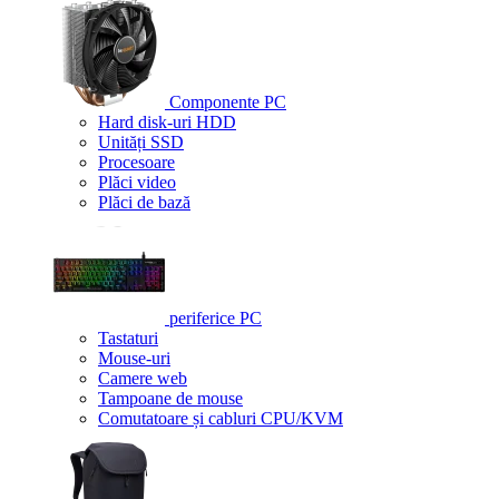
Componente PC
Hard disk-uri HDD
Unități SSD
Procesoare
Plăci video
Plăci de bază
periferice PC
Tastaturi
Mouse-uri
Camere web
Tampoane de mouse
Comutatoare și cabluri CPU/KVM