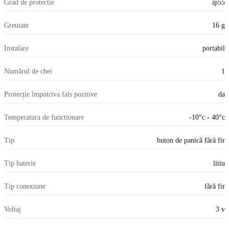
Grad de protectie
ip55
Greutate
16 g
Instalare
portabil
Numărul de chei
1
Protecție împotriva fals pozitive
da
Temperatura de functionare
-10°c - 40°c
Tip
buton de panică fără fir
Tip baterie
litiu
Tip conexiune
fără fir
Voltaj
3 v