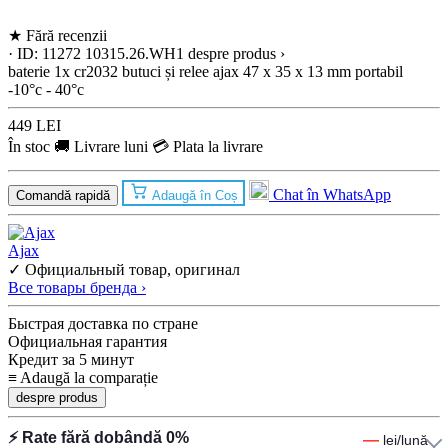
★
Fără recenzii
· ID: 11272
10315.26.WH1
despre produs ›
baterie
1x cr2032
butuci și relee ajax
47 x 35 x 13 mm
portabil
-10°c - 40°c
449 LEI
În stoc
🚚 Livrare luni
💳 Plata la livrare
Chat în WhatsApp
Comandă rapidă
Adaugă în Coș
Ajax
✓ Официальный товар, оригинал
Все товары бренда ›
Быстрая доставка по стране
Официальная гарантия
Кредит за 5 минут
≡
Adaugă la comparație
despre produs
⚡ Rate fără dobândă 0%
—
lei/lună