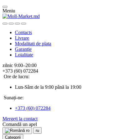
Meniu
Contacts
Livrare
Modalitati de plata
Garanţie
Loialitate
zilnic 9:00–20:00
+373 (60) 072284
Ore de lucru:
Lun-Sâm de la 9:00 până la 19:00
Sunați-ne:
+373 (60) 072284
Mergeți la contact
Comandă un apel
ro
ru
Categorii