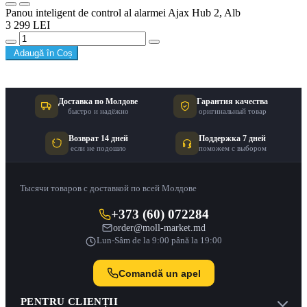
Panou inteligent de control al alarmei Ajax Hub 2, Alb
3 299 LEI
Adaugă în Coș
Доставка по Молдове
Гарантия качества
быстро и надёжно
оригинальный товар
Возврат 14 дней
Поддержка 7 дней
если не подошло
поможем с выбором
Тысячи товаров с доставкой по всей Молдове
+373 (60) 072284
order@moll-market.md
Lun-Sâm de la 9:00 până la 19:00
Comandă un apel
PENTRU CLIENȚII