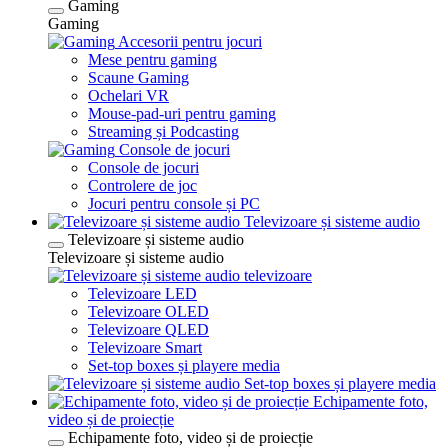
Gaming
Gaming
Accesorii pentru jocuri
Mese pentru gaming
Scaune Gaming
Ochelari VR
Mouse-pad-uri pentru gaming
Streaming și Podcasting
Console de jocuri
Console de jocuri
Controlere de joc
Jocuri pentru console și PC
Televizoare și sisteme audio
Televizoare și sisteme audio
Televizoare și sisteme audio
televizoare
Televizoare LED
Televizoare OLED
Televizoare QLED
Televizoare Smart
Set-top boxes și playere media
Set-top boxes și playere media
Echipamente foto,
video și de proiecție
Echipamente foto, video și de proiecție