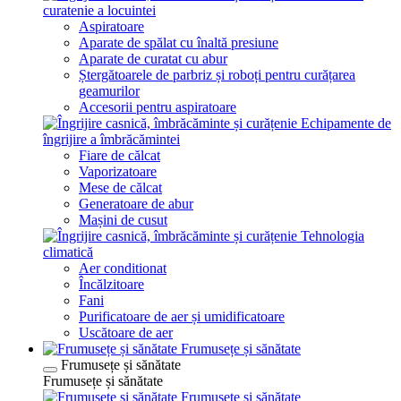
curatenie a locuintei
Aspiratoare
Aparate de spălat cu înaltă presiune
Aparate de curatat cu abur
Ștergătoarele de parbriz și roboți pentru curățarea
geamurilor
Accesorii pentru aspiratoare
Echipamente de
îngrijire a îmbrăcămintei
Fiare de călcat
Vaporizatoare
Mese de călcat
Generatoare de abur
Mașini de cusut
Tehnologia
climatică
Aer conditionat
Încălzitoare
Fani
Purificatoare de aer și umidificatoare
Uscătoare de aer
Frumusețe și sănătate
Frumusețe și sănătate
Frumusețe și sănătate
Frumusețe și sănătate