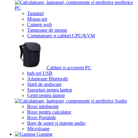
periferice
PC
Tastaturi
Mouse-uri
Camere web
Tampoane de mouse
Comutatoare și cabluri CPU/KVM
Cabluri și accesorii PC
hub-uri USB
Adaptoare Bluetooth
Stații de andocare
Suporturi pentru laptop
Genti pentru laptop
Audio
Boxe inteligente
Boxe pentru calculator
Boxe Portabile
Bare de sunet și sisteme audio
Microfoane
Gaming