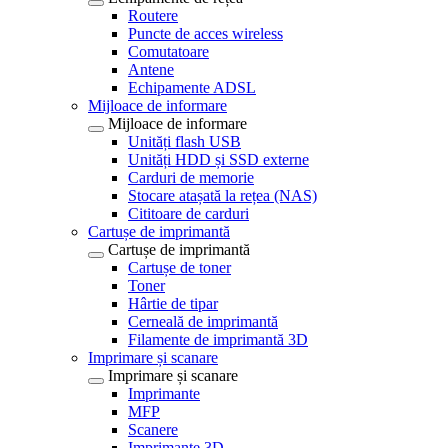
Routere
Puncte de acces wireless
Comutatoare
Antene
Echipamente ADSL
Mijloace de informare
Mijloace de informare
Unități flash USB
Unități HDD și SSD externe
Carduri de memorie
Stocare atașată la rețea (NAS)
Cititoare de carduri
Cartușe de imprimantă
Cartușe de imprimantă
Cartușe de toner
Toner
Hârtie de tipar
Cerneală de imprimantă
Filamente de imprimantă 3D
Imprimare și scanare
Imprimare și scanare
Imprimante
MFP
Scanere
Imprimante 3D