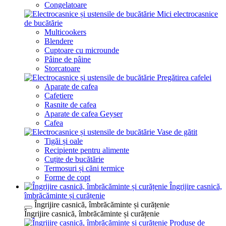
Congelatoare
Mici electrocasnice
de bucătărie
Multicookers
Blendere
Cuptoare cu microunde
Pâine de pâine
Storcatoare
Pregătirea cafelei
Aparate de cafea
Cafetiere
Rasnite de cafea
Aparate de cafea Geyser
Cafea
Vase de gătit
Tigăi și oale
Recipiente pentru alimente
Cuțite de bucătărie
Termosuri și căni termice
Forme de copt
Îngrijire casnică,
îmbrăcăminte și curățenie
Îngrijire casnică, îmbrăcăminte și curățenie
Îngrijire casnică, îmbrăcăminte și curățenie
Produse de