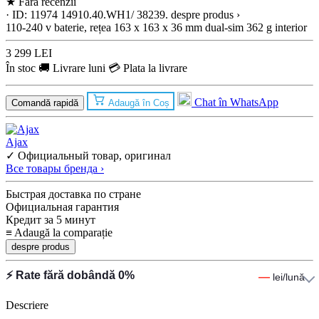
★
Fără recenzii
· ID: 11974
14910.40.WH1/ 38239.
despre produs ›
110-240 v
baterie, rețea
163 x 163 x 36 mm
dual-sim
362 g
interior
3 299 LEI
În stoc
🚚 Livrare luni
💳 Plata la livrare
Chat în WhatsApp
Comandă rapidă
Adaugă în Coș
Ajax
✓ Официальный товар, оригинал
Все товары бренда ›
Быстрая доставка по стране
Официальная гарантия
Кредит за 5 минут
≡
Adaugă la comparație
despre produs
⚡ Rate fără dobândă 0%
—
lei/lună
Descriere