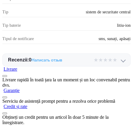
Tip
sistem de securitate central
Tip baterie
litiu-ion
Tipul de notificare
sms, sunați, apăsați
★
★
★
★
★
Recenzii:
0
Написать отзыв
Livrare
Livrare rapidă în toată țara la un moment și un loc convenabil pentru
dvs.
Garanţie
Serviciu de asistență prompt pentru a rezolva orice problemă
Credit și rate
Obțineți un credit pentru un articol în doar 5 minute de la
înregistrare.