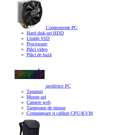
Componente PC
Hard disk-uri HDD
Unități SSD
Procesoare
Plăci video
Plăci de bază
periferice PC
Tastaturi
Mouse-uri
Camere web
Tampoane de mouse
Comutatoare și cabluri CPU/KVM