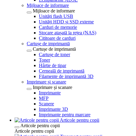
Mijloace de informare
Mijloace de informare
Unități flash USB
Unități HDD și SSD externe
Carduri de memorie
Stocare atașată la rețea (NAS)
Cititoare de carduri
Cartușe de imprimantă
Cartușe de imprimantă
Cartușe de toner
Toner
Hârtie de tipar
Cerneală de imprimantă
Filamente de imprimantă 3D
Imprimare și scanare
Imprimare și scanare
Imprimante
MFP
Scanere
Imprimante 3D
Imprimante pentru marcare
Articole pentru copii
Articole pentru copii
Articole pentru copii