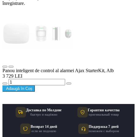
înregistrare.
Panou inteligent de control al alarmei Ajax StarterKit, Alb
3 729 LEI
Adaugă în Coș
Доставка по Молдове
Гарантия качества
быстро и надёжно
оригинальный товар
Возврат 14 дней
Поддержка 7 дней
если не подошло
поможем с выбором