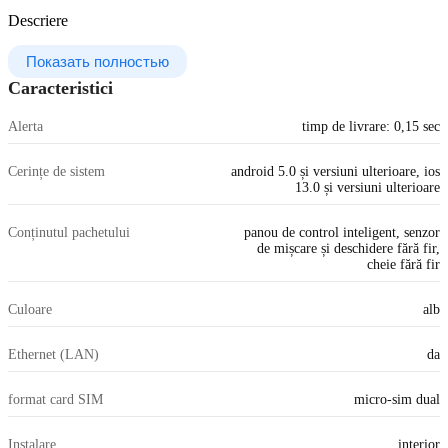
Descriere
Показать полностью
Caracteristici
Alerta
timp de livrare: 0,15 sec
Cerințe de sistem
android 5.0 și versiuni ulterioare, ios
13.0 și versiuni ulterioare
Conținutul pachetului
panou de control inteligent, senzor
de mișcare și deschidere fără fir,
cheie fără fir
Culoare
alb
Ethernet (LAN)
da
format card SIM
micro-sim dual
Instalare
interior