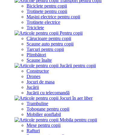
Transport pentru copii
Biciclete pentru copii
Trotinete pentru copii
Mașini electrice pentru copii
Trotinete electrice
Triciclete
Pentru copii
Cărucioare pentru copii
Scaune auto pentru copii
Tarcuri pentru copii
Plimbători
Scaune înalte
Jucării pentru copii
Constructor
Drones
Jocuri de masa
Jucării
Jucării cu telecomandă
Jocuri în aer liber
Trambuline
Tobogane pentru copii
Mobilier gonflabil
Mobila pentru copii
Mese pentru copii
Rafturi