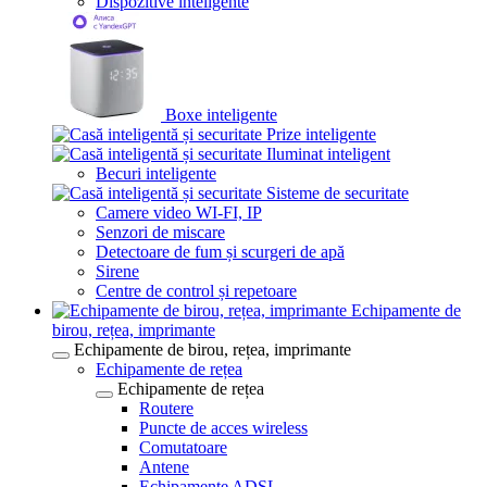
Dispozitive inteligente
Boxe inteligente
Prize inteligente
Iluminat inteligent
Becuri inteligente
Sisteme de securitate
Camere video WI-FI, IP
Senzori de miscare
Detectoare de fum și scurgeri de apă
Sirene
Centre de control și repetoare
Echipamente de
birou, rețea, imprimante
Echipamente de birou, rețea, imprimante
Echipamente de rețea
Echipamente de rețea
Routere
Puncte de acces wireless
Comutatoare
Antene
Echipamente ADSL