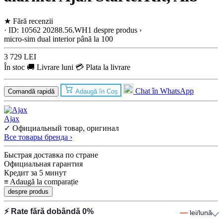
★
Fără recenzii
· ID: 10562
20288.56.WH1
despre produs ›
micro-sim dual
interior
până la 100
3 729 LEI
În stoc
🚚 Livrare luni
💳 Plata la livrare
Chat în WhatsApp
Comandă rapidă
Adaugă în Coș
Ajax
✓ Официальный товар, оригинал
Все товары бренда ›
Быстрая доставка по стране
Официальная гарантия
Кредит за 5 минут
≡
Adaugă la comparație
despre produs
⚡ Rate fără dobândă 0%
—
lei/lună