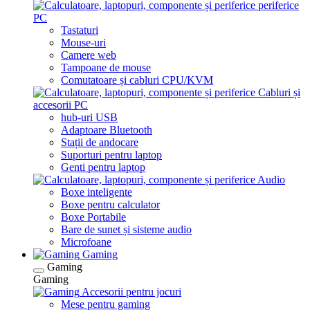
periferice
PC
Tastaturi
Mouse-uri
Camere web
Tampoane de mouse
Comutatoare și cabluri CPU/KVM
Cabluri și
accesorii PC
hub-uri USB
Adaptoare Bluetooth
Stații de andocare
Suporturi pentru laptop
Genti pentru laptop
Audio
Boxe inteligente
Boxe pentru calculator
Boxe Portabile
Bare de sunet și sisteme audio
Microfoane
Gaming
Gaming
Gaming
Accesorii pentru jocuri
Mese pentru gaming