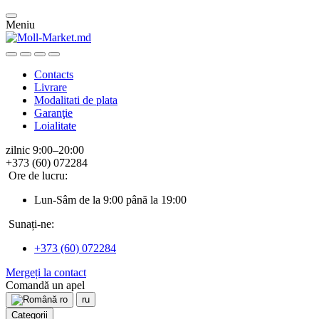
Meniu
Contacts
Livrare
Modalitati de plata
Garanţie
Loialitate
zilnic 9:00–20:00
+373 (60) 072284
Ore de lucru:
Lun-Sâm de la 9:00 până la 19:00
Sunați-ne:
+373 (60) 072284
Mergeți la contact
Comandă un apel
ro
ru
Categorii