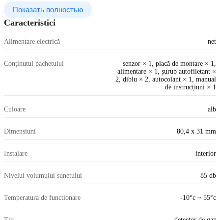
Показать полностью
Caracteristici
Alimentare electrică
net
Conținutul pachetului
senzor × 1, placă de montare × 1,
alimentare × 1, șurub autofiletant ×
2, diblu × 2, autocolant × 1, manual
de instrucțiuni × 1
Culoare
alb
Dimensiuni
80,4 x 31 mm
Instalare
interior
Nivelul volumului sunetului
85 db
Temperatura de functionare
-10°c ~ 55°c
Tip
detector de gaz