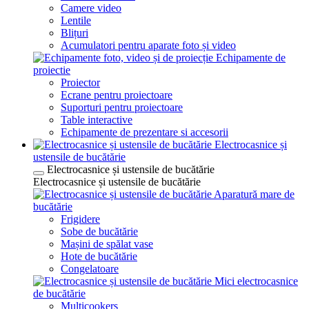
Camere video
Lentile
Blițuri
Acumulatori pentru aparate foto și video
Echipamente de
proiectie
Proiector
Ecrane pentru proiectoare
Suporturi pentru proiectoare
Table interactive
Echipamente de prezentare si accesorii
Electrocasnice și
ustensile de bucătărie
Electrocasnice și ustensile de bucătărie
Electrocasnice și ustensile de bucătărie
Aparatură mare de
bucătărie
Frigidere
Sobe de bucătărie
Mașini de spălat vase
Hote de bucătărie
Congelatoare
Mici electrocasnice
de bucătărie
Multicookers