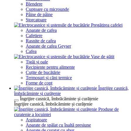
Blendere
Cuptoare cu microunde
Pâine de pâine
Storcatoare
Pregătirea cafelei
Aparate de cafea
Cafetiere
Rasnite de cafea
Aparate de cafea Geyser
Cafea
Vase de gătit
Tigăi și oale
Recipiente pentru alimente
Cuțite de bucătărie
Termosuri și căni termice
Forme de copt
Îngrijire casnică,
îmbrăcăminte și curățenie
Îngrijire casnică, îmbrăcăminte și curățenie
Îngrijire casnică, îmbrăcăminte și curățenie
Produse de
curatenie a locuintei
Aspiratoare
Aparate de spălat cu înaltă presiune
Aparate de curatat cu abur