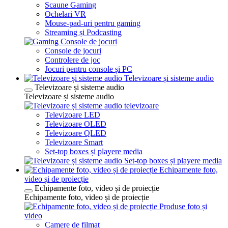
Scaune Gaming
Ochelari VR
Mouse-pad-uri pentru gaming
Streaming și Podcasting
Console de jocuri
Console de jocuri
Controlere de joc
Jocuri pentru console și PC
Televizoare și sisteme audio
Televizoare și sisteme audio
Televizoare și sisteme audio
televizoare
Televizoare LED
Televizoare OLED
Televizoare QLED
Televizoare Smart
Set-top boxes și playere media
Set-top boxes și playere media
Echipamente foto,
video și de proiecție
Echipamente foto, video și de proiecție
Echipamente foto, video și de proiecție
Produse foto și
video
Camere de filmat