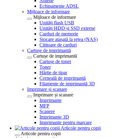
Antene
Echipamente ADSL
Mijloace de informare
Mijloace de informare
Unități flash USB
Unități HDD și SSD externe
Carduri de memorie
Stocare atașată la rețea (NAS)
Cititoare de carduri
Cartușe de imprimantă
Cartușe de imprimantă
Cartușe de toner
Toner
Hârtie de tipar
Cerneală de imprimantă
Filamente de imprimantă 3D
Imprimare și scanare
Imprimare și scanare
Imprimante
MFP
Scanere
Imprimante 3D
Imprimante pentru marcare
Articole pentru copii
Articole pentru copii