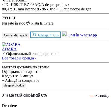
★
Fără recenzii
· ID: 1159
JT-BZ-03AQ/A
despre produs ›
80,4 x 31 mm
interior
85 db
-10°c ~ 55°c
detector de gaz
799 LEI
Nu este în stoc
💳 Plata la livrare
Chat în WhatsApp
Comandă rapidă
Adaugă în Coș
AQARA
✓ Официальный товар, оригинал
Все товары бренда ›
Быстрая доставка по стране
Официальная гарантия
Кредит за 5 минут
≡
Adaugă la comparație
despre produs
⚡ Rate fără dobândă 0%
—
lei/lună
Descriere