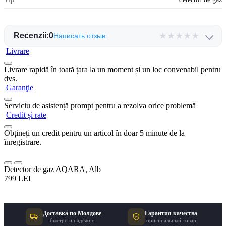
★
★
★
★
★
Recenzii:
0
Написать отзыв
Livrare
Livrare rapidă în toată țara la un moment și un loc convenabil pentru
dvs.
Garanţie
Serviciu de asistență prompt pentru a rezolva orice problemă
Credit și rate
Obțineți un credit pentru un articol în doar 5 minute de la
înregistrare.
Detector de gaz AQARA, Alb
799 LEI
Доставка по Молдове
Гарантия качества
быстро и надёжно
оригинальный товар