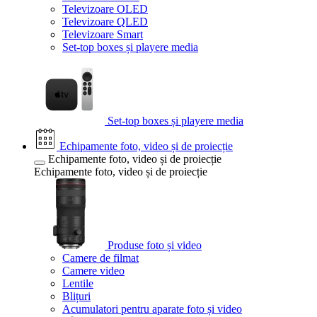
Televizoare OLED
Televizoare QLED
Televizoare Smart
Set-top boxes și playere media
Set-top boxes și playere media
Echipamente foto, video și de proiecție
Echipamente foto, video și de proiecție
Echipamente foto, video și de proiecție
Produse foto și video
Camere de filmat
Camere video
Lentile
Blițuri
Acumulatori pentru aparate foto și video