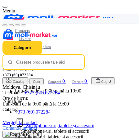
Meniu
Contacts
Livrare
Modalitati de plata
Categorii
Garanţie
Loialitate
zilnic 9:00–20:00
+373 (60) 072284
Ore de lucru:
0
0
0
Catalog
Cont
Compară
Dorințe
Coș
Moldova, Chișinău
Lun-Sâm de la 9:00 până la 19:00
Telefoane:
+373 (60) 072284
Ore de lucru:
Sunați-ne:
Lun-Sâm de la 9:00 până la 19:00
Catalog
+373 (60) 072284
Mergeți la contact
Smartphone-uri, tablete și accesorii
Comandă un apel
Smartphone-uri, tablete și accesorii
ro
ru
Smartphone-uri, tablete și accesorii