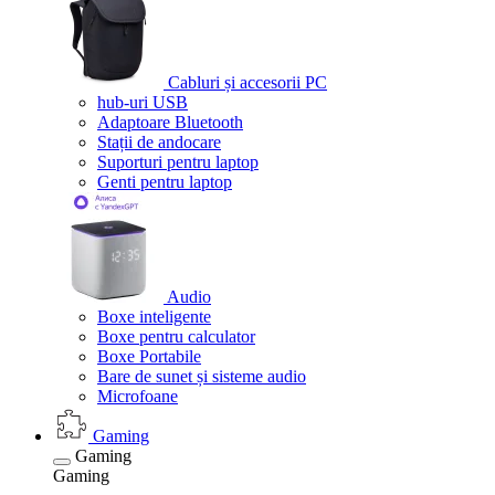
Cabluri și accesorii PC
hub-uri USB
Adaptoare Bluetooth
Stații de andocare
Suporturi pentru laptop
Genti pentru laptop
Audio
Boxe inteligente
Boxe pentru calculator
Boxe Portabile
Bare de sunet și sisteme audio
Microfoane
Gaming
Gaming
Gaming