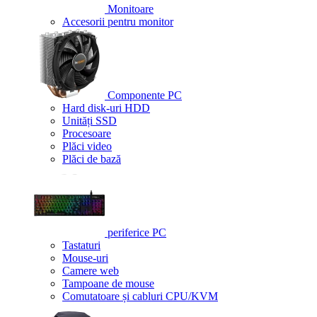
Monitoare
Accesorii pentru monitor
Componente PC
Hard disk-uri HDD
Unități SSD
Procesoare
Plăci video
Plăci de bază
periferice PC
Tastaturi
Mouse-uri
Camere web
Tampoane de mouse
Comutatoare și cabluri CPU/KVM