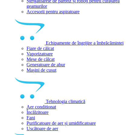
Ștergătoarele de parbriz și roboți pentru curățarea
geamurilor
Accesorii pentru aspiratoare
Echipamente de îngrijire a îmbrăcămintei
Fiare de călcat
Vaporizatoare
Mese de călcat
Generatoare de abur
Mașini de cusut
Tehnologia climatică
Aer conditionat
Încălzitoare
Fani
Purificatoare de aer și umidificatoare
Uscătoare de aer