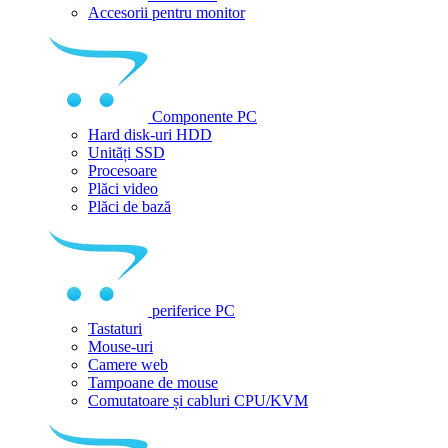
Accesorii pentru monitor
Componente PC
Hard disk-uri HDD
Unități SSD
Procesoare
Plăci video
Plăci de bază
periferice PC
Tastaturi
Mouse-uri
Camere web
Tampoane de mouse
Comutatoare și cabluri CPU/KVM