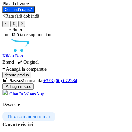
Plata la livrare
Comandă rapidă
⚡Rate fără dobândă
4
6
9
—
lei/lună
luni, fără taxe suplimentare
Kikka Boo
Brand · ✔️ Original
≡
Adaugă la comparație
despre produs
🛒 Plasează comanda
+373 (60) 072284
Adaugă în Coș
Chat în WhatsApp
Descriere
Показать полностью
Caracteristici