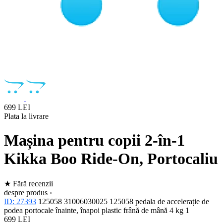
699 LEI
Plata la livrare
Mașina pentru copii 2-în-1
Kikka Boo Ride-On, Portocaliu
★
Fără recenzii
despre produs ›
ID: 27393
125058
31006030025
125058
pedala de accelerație de
podea
portocale
înainte, înapoi
plastic
frână de mână
4 kg
1
699 LEI