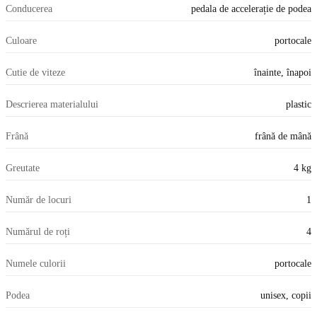
Conducerea
pedala de accelerație de podea
Culoare
portocale
Cutie de viteze
înainte, înapoi
Descrierea materialului
plastic
Frână
frână de mână
Greutate
4 kg
Număr de locuri
1
Numărul de roți
4
Numele culorii
portocale
Podea
unisex, copii