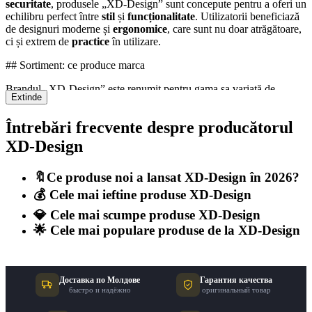
securitate
, produsele „XD-Design” sunt concepute pentru a oferi un
echilibru perfect între
stil
și
funcționalitate
. Utilizatorii beneficiază
de designuri moderne și
ergonomice
, care sunt nu doar atrăgătoare,
ci și extrem de
practice
în utilizare.
## Sortiment: ce produce marca
Brandul „XD-Design” este renumit pentru gama sa variată de
Extinde
produse, incluzând
rucsacuri antifurt
,
genți de voiaj
,
accesorii
pentru laptop
și
sticle reutilizabile
. Aceste produse sunt proiectate
Întrebări frecvente despre producătorul
pentru a satisface nevoile consumatorilor moderni, oferind soluții
inteligente pentru
călătorii
,
navetă
și
viața urbană
.
XD-Design
## Caracteristicile mărcii
🔖Ce produse noi a lansat XD-Design în 2026?
„XD-Design” se distinge prin angajamentul său față de
inovație
și
💰 Cele mai ieftine produse XD-Design
calitate
. Toate produsele sunt fabricate din materiale
durabile
și
eco-friendly
, reflectând preocuparea mărcii pentru
mediu
. În plus,
💎 Cele mai scumpe produse XD-Design
designurile sunt
minimaliste
și
elegante
, adresându-se unei game
🌟 Cele mai populare produse de la XD-Design
largi de gusturi și preferințe. Fiecare produs „XD-Design” este
rezultatul unei cercetări atente și a unei dezvoltări riguroase,
asigurându-se că îndeplinește cele mai înalte standarde de
performanță și
siguranță
.
Доставка по Молдове
Гарантия качества
быстро и надёжно
оригинальный товар
## Istoria mărcii