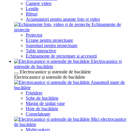
Camere video
Lentile
Blițuri
Acumulatori pentru aparate foto și video
Echipamente de
proiectie
Proiector
Ecrane pentru proiectoare
Suporturi pentru proiectoare
Table interactive
Echipamente de prezentare si accesorii
Electrocasnice și
ustensile de bucătărie
Electrocasnice și ustensile de bucătărie
Electrocasnice și ustensile de bucătărie
Aparatură mare de
bucătărie
Frigidere
Sobe de bucătărie
Mașini de spălat vase
Hote de bucătărie
Congelatoare
Mici electrocasnice
de bucătărie
Multicookers