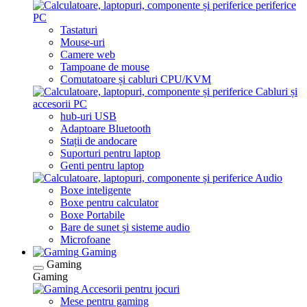
periferice
PC
Tastaturi
Mouse-uri
Camere web
Tampoane de mouse
Comutatoare și cabluri CPU/KVM
Cabluri și
accesorii PC
hub-uri USB
Adaptoare Bluetooth
Stații de andocare
Suporturi pentru laptop
Genti pentru laptop
Audio
Boxe inteligente
Boxe pentru calculator
Boxe Portabile
Bare de sunet și sisteme audio
Microfoane
Gaming
Gaming
Gaming
Accesorii pentru jocuri
Mese pentru gaming