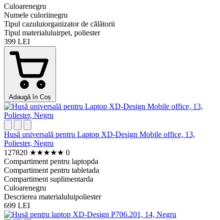
Culoare
negru
Numele culorii
negru
Tipul cazului
organizator de călătorii
Tipul materialului
rpet, poliester
399 LEI
Adaugă în Coș
Husă universală pentru Laptop XD-Design Mobile office, 13,
Poliester, Negru
127820
★
★
★
★
★
0
Compartiment pentru laptop
da
Compartiment pentru tableta
da
Compartiment suplimentar
da
Culoare
negru
Descrierea materialului
poliester
699 LEI