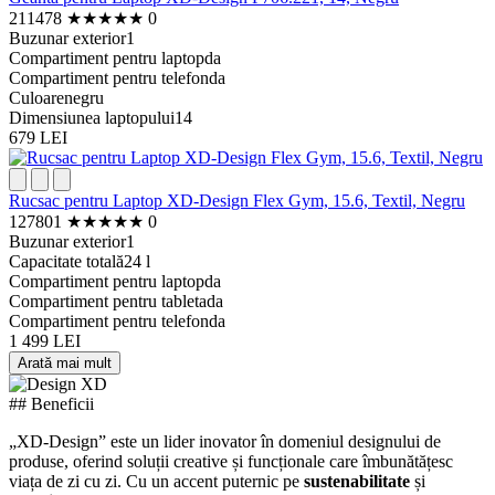
211478
★
★
★
★
★
0
Buzunar exterior
1
Compartiment pentru laptop
da
Compartiment pentru telefon
da
Culoare
negru
Dimensiunea laptopului
14
679 LEI
Rucsac pentru Laptop XD-Design Flex Gym, 15.6, Textil, Negru
127801
★
★
★
★
★
0
Buzunar exterior
1
Capacitate totală
24 l
Compartiment pentru laptop
da
Compartiment pentru tableta
da
Compartiment pentru telefon
da
1 499 LEI
Arată mai mult
## Beneficii
„XD-Design” este un lider inovator în domeniul designului de
produse, oferind soluții creative și funcționale care îmbunătățesc
viața de zi cu zi. Cu un accent puternic pe
sustenabilitate
și