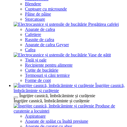
Blendere
Cuptoare cu microunde
Pâine de pâine
Storcatoare
Pregătirea cafelei
Aparate de cafea
Cafetiere
Rasnite de cafea
Aparate de cafea Geyser
Cafea
Vase de gătit
Tigăi și oale
Recipiente pentru alimente
Cuțite de bucătărie
Termosuri și căni termice
Forme de copt
Îngrijire casnică,
îmbrăcăminte și curățenie
Îngrijire casnică, îmbrăcăminte și curățenie
Îngrijire casnică, îmbrăcăminte și curățenie
Produse de
curatenie a locuintei
Aspiratoare
Aparate de spălat cu înaltă presiune
Aparate de curatat cu abur