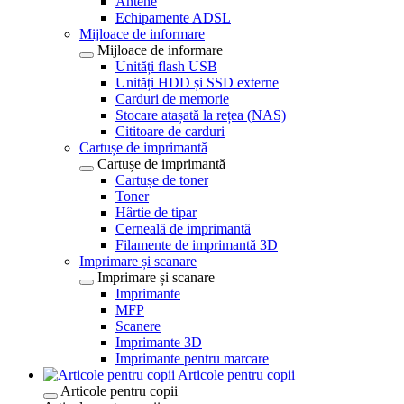
Antene
Echipamente ADSL
Mijloace de informare
Mijloace de informare
Unități flash USB
Unități HDD și SSD externe
Carduri de memorie
Stocare atașată la rețea (NAS)
Cititoare de carduri
Cartușe de imprimantă
Cartușe de imprimantă
Cartușe de toner
Toner
Hârtie de tipar
Cerneală de imprimantă
Filamente de imprimantă 3D
Imprimare și scanare
Imprimare și scanare
Imprimante
MFP
Scanere
Imprimante 3D
Imprimante pentru marcare
Articole pentru copii
Articole pentru copii