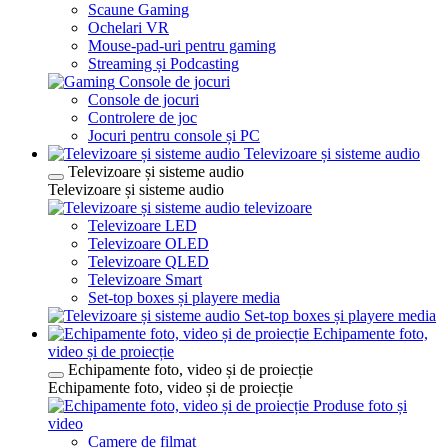
Scaune Gaming
Ochelari VR
Mouse-pad-uri pentru gaming
Streaming și Podcasting
Console de jocuri
Console de jocuri
Controlere de joc
Jocuri pentru console și PC
Televizoare și sisteme audio
Televizoare și sisteme audio
Televizoare și sisteme audio
televizoare
Televizoare LED
Televizoare OLED
Televizoare QLED
Televizoare Smart
Set-top boxes și playere media
Set-top boxes și playere media
Echipamente foto,
video și de proiecție
Echipamente foto, video și de proiecție
Echipamente foto, video și de proiecție
Produse foto și
video
Camere de filmat