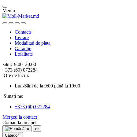
Meniu
Contacts
Livrare
Modalitati de plata
Garanţie
Loialitate
zilnic 9:00–20:00
+373 (60) 072284
Ore de lucru:
Lun-Sâm de la 9:00 până la 19:00
Sunați-ne:
+373 (60) 072284
Mergeți la contact
Comandă un apel
ro
ru
Categorii