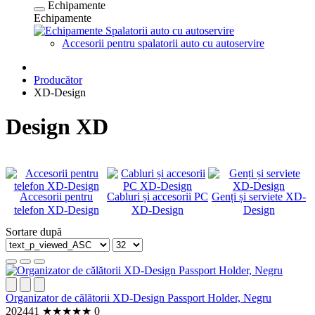
Echipamente
Echipamente
Spalatorii auto cu autoservire
Accesorii pentru spalatorii auto cu autoservire
Producător
XD-Design
Design XD
Accesorii pentru
Cabluri și accesorii PC
Genți și serviete XD-
telefon XD-Design
XD-Design
Design
Sortare după
Organizator de călătorii XD-Design Passport Holder, Negru
202441
★
★
★
★
★
0