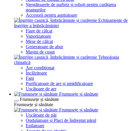
Ștergătoarele de parbriz și roboți pentru curățarea
geamurilor
Accesorii pentru aspiratoare
Echipamente de
îngrijire a îmbrăcămintei
Fiare de călcat
Vaporizatoare
Mese de călcat
Generatoare de abur
Mașini de cusut
Tehnologia
climatică
Aer conditionat
Încălzitoare
Fani
Purificatoare de aer și umidificatoare
Uscătoare de aer
Frumusețe și sănătate
Frumusețe și sănătate
Frumusețe și sănătate
Frumusețe și sănătate
Uscătoare de păr
Ondulatoare și Placi de îndreptat părul
Epilatoare
Aparate de ras electric