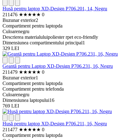
Husă pentru laptop XD-Design P706.201, 14, Negru
211476
★
★
★
★
★
0
Buzunar exterior
2
Compartiment pentru laptop
da
Culoare
negru
Descrierea materialului
poliester rpet eco-friendly
Dimensiunea compartimentului principal
1
329 LEI
Geantă pentru Laptop XD-Design P706.231, 16, Negru
211479
★
★
★
★
★
0
Buzunar exterior
1
Compartiment pentru laptop
da
Compartiment pentru telefon
da
Culoare
negru
Dimensiunea laptopului
16
769 LEI
Husă pentru laptop XD-Design P706.211, 16, Negru
211477
★
★
★
★
★
0
Compartiment pentru laptop
da