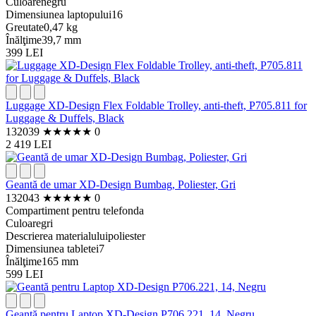
Culoare
negru
Dimensiunea laptopului
16
Greutate
0,47 kg
Înălţime
39,7 mm
399 LEI
Luggage XD-Design Flex Foldable Trolley, anti-theft, P705.811 for
Luggage & Duffels, Black
132039
★
★
★
★
★
0
2 419 LEI
Geantă de umar XD-Design Bumbag, Poliester, Gri
132043
★
★
★
★
★
0
Compartiment pentru telefon
da
Culoare
gri
Descrierea materialului
poliester
Dimensiunea tabletei
7
Înălţime
165 mm
599 LEI
Geantă pentru Laptop XD-Design P706.221, 14, Negru