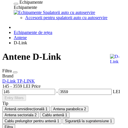
Echipamente
Echipamente
Spalatorii auto cu autoservire
Accesorii pentru spalatorii auto cu autoservire
Echipamente de rețea
Antene
D-Link
Antene D-Link
Filtra
Brand
D-Link
TP-LINK
145
-
3559
LEI
Price
-
LEI
Entry filters
Tip
Antenă omnidirecțională
1
Antena parabolica
2
Antena sectoriala
2
Cablu antenă
1
Cablu prelungitor pentru antenă
1
Siguranță la supratensiune
1
Filtra