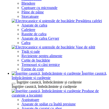
Blendere
Cuptoare cu microunde
Pâine de pâine
Storcatoare
Pregătirea cafelei
Aparate de cafea
Cafetiere
Rasnite de cafea
Aparate de cafea Geyser
Cafea
Vase de gătit
Tigăi și oale
Recipiente pentru alimente
Cuțite de bucătărie
Termosuri și căni termice
Forme de copt
Îngrijire casnică,
îmbrăcăminte și curățenie
Îngrijire casnică, îmbrăcăminte și curățenie
Îngrijire casnică, îmbrăcăminte și curățenie
Produse de
curatenie a locuintei
Aspiratoare
Aparate de spălat cu înaltă presiune
Aparate de curatat cu abur