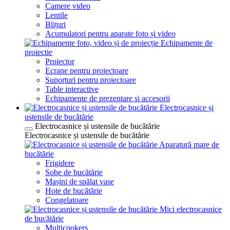
Camere video
Lentile
Blițuri
Acumulatori pentru aparate foto și video
Echipamente de
proiectie
Proiector
Ecrane pentru proiectoare
Suporturi pentru proiectoare
Table interactive
Echipamente de prezentare si accesorii
Electrocasnice și
ustensile de bucătărie
Electrocasnice și ustensile de bucătărie
Electrocasnice și ustensile de bucătărie
Aparatură mare de
bucătărie
Frigidere
Sobe de bucătărie
Mașini de spălat vase
Hote de bucătărie
Congelatoare
Mici electrocasnice
de bucătărie
Multicookers