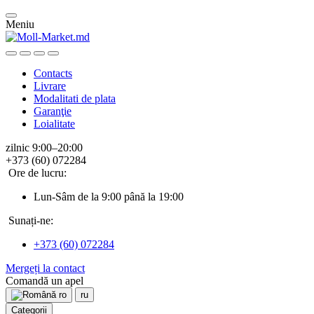
Meniu
Contacts
Livrare
Modalitati de plata
Garanţie
Loialitate
zilnic 9:00–20:00
+373 (60) 072284
Ore de lucru:
Lun-Sâm de la 9:00 până la 19:00
Sunați-ne:
+373 (60) 072284
Mergeți la contact
Comandă un apel
ro
ru
Categorii