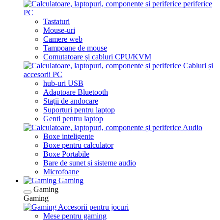
periferice
PC
Tastaturi
Mouse-uri
Camere web
Tampoane de mouse
Comutatoare și cabluri CPU/KVM
Cabluri și
accesorii PC
hub-uri USB
Adaptoare Bluetooth
Stații de andocare
Suporturi pentru laptop
Genti pentru laptop
Audio
Boxe inteligente
Boxe pentru calculator
Boxe Portabile
Bare de sunet și sisteme audio
Microfoane
Gaming
Gaming
Gaming
Accesorii pentru jocuri
Mese pentru gaming