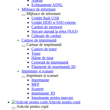
Antene
Echipamente ADSL
Mijloace de informare
Mijloace de informare
Unități flash USB
Unități HDD și SSD externe
Carduri de memorie
Stocare atașată la rețea (NAS)
Cititoare de carduri
Cartușe de imprimantă
Cartușe de imprimantă
Cartușe de toner
Toner
Hârtie de tipar
Cerneală de imprimantă
Filamente de imprimantă 3D
Imprimare și scanare
Imprimare și scanare
Imprimante
MFP
Scanere
Imprimante 3D
Imprimante pentru marcare
Articole pentru copii
Articole pentru copii