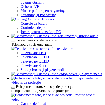
Scaune Gaming
Ochelari VR
Mouse-pad-uri pentru gaming
Streaming și Podcasting
Console de jocuri
Console de jocuri
Controlere de joc
Jocuri pentru console și PC
Televizoare și sisteme audio
Televizoare și sisteme audio
Televizoare și sisteme audio
televizoare
Televizoare LED
Televizoare OLED
Televizoare QLED
Televizoare Smart
Set-top boxes și playere media
Set-top boxes și playere media
Echipamente foto,
video și de proiecție
Echipamente foto, video și de proiecție
Echipamente foto, video și de proiecție
Produse foto și
video
Camere de filmat