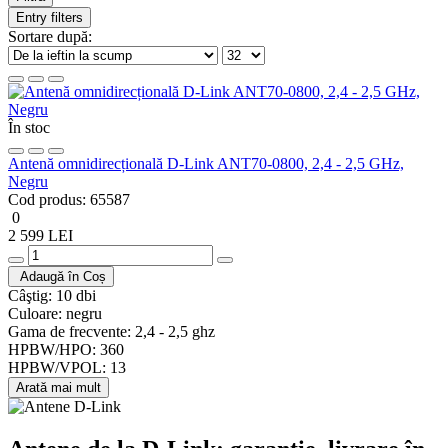
Entry filters
Sortare după:
În stoc
Antenă omnidirecțională D-Link ANT70-0800, 2,4 - 2,5 GHz,
Negru
Cod produs:
65587
0
2 599 LEI
Adaugă în Coș
Câştig:
10 dbi
Culoare:
negru
Gama de frecvente:
2,4 - 2,5 ghz
HPBW/HPO:
360
HPBW/VPOL:
13
Arată mai mult