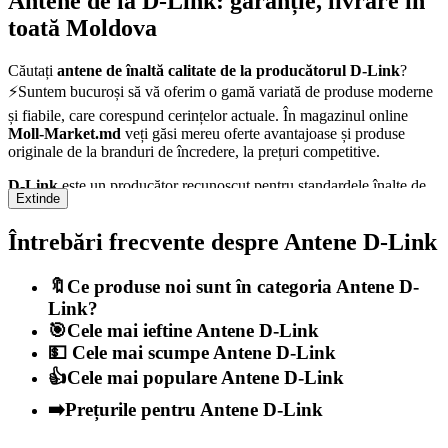
Antene de la D-Link: garanție, livrare în
toată Moldova
Căutați
antene de înaltă calitate de la producătorul D-Link
?
⚡Suntem bucuroși să vă oferim o gamă variată de produse moderne
și fiabile, care corespund cerințelor actuale. În magazinul online
Moll-Market.md
veți găsi mereu oferte avantajoase și produse
originale de la branduri de încredere, la prețuri competitive.
D-Link
este un producător recunoscut pentru standardele înalte de
Extinde
calitate și inovație.
Antene
din gama noastră sunt atent selectate
pentru a oferi o utilizare eficientă, sigură și de durată. Indiferent dacă
Întrebări frecvente despre Antene D-Link
aveți nevoie de produse pentru uz casnic sau profesional — avem
soluții potrivite pentru fiecare nevoie.
🔖Ce produse noi sunt în categoria Antene D-
⏰ Livrăm rapid și sigur în toată Moldova — inclusiv în
Chișinău,
Link?
Bălți, Cahul, Orhei, Edineț
și alte orașe și sate. Ne asigurăm că
fiecare comandă este livrată în cele mai bune condiții, cu ambalaj
🎯Cele mai ieftine Antene D-Link
adecvat și documentație completă. Puteți alege metoda de plată și
💵 Cele mai scumpe Antene D-Link
livrare care vi se potrivește cel mai bine.
👍Cele mai populare Antene D-Link
⚒️ Toate produsele din magazinul nostru beneficiază de
garanție
➡️Prețurile pentru Antene D-Link
oficială
, iar echipa noastră este mereu gata să vă ajute cu orice
întrebare sau asistență post-vânzare. Oferim, de asemenea,