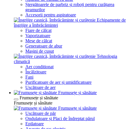
Ștergătoarele de parbriz și roboți pentru curățarea
geamurilor
Accesorii pentru aspiratoare
Echipamente de
îngrijire a îmbrăcămintei
Fiare de călcat
Vaporizatoare
Mese de călcat
Generatoare de abur
Mașini de cusut
Tehnologia
climatică
Aer conditionat
Încălzitoare
Fani
Purificatoare de aer și umidificatoare
Uscătoare de aer
Frumusețe și sănătate
Frumusețe și sănătate
Frumusețe și sănătate
Frumusețe și sănătate
Uscătoare de păr
Ondulatoare și Placi de îndreptat părul
Epilatoare
Aparate de ras electric