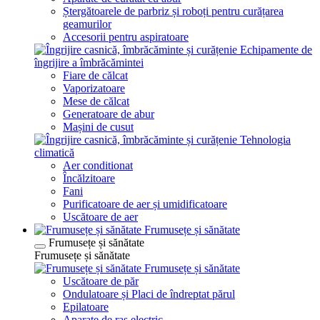
Ștergătoarele de parbriz și roboți pentru curățarea
geamurilor
Accesorii pentru aspiratoare
Echipamente de
îngrijire a îmbrăcămintei
Fiare de călcat
Vaporizatoare
Mese de călcat
Generatoare de abur
Mașini de cusut
Tehnologia
climatică
Aer conditionat
Încălzitoare
Fani
Purificatoare de aer și umidificatoare
Uscătoare de aer
Frumusețe și sănătate
Frumusețe și sănătate
Frumusețe și sănătate
Frumusețe și sănătate
Uscătoare de păr
Ondulatoare și Placi de îndreptat părul
Epilatoare
Aparate de ras electric