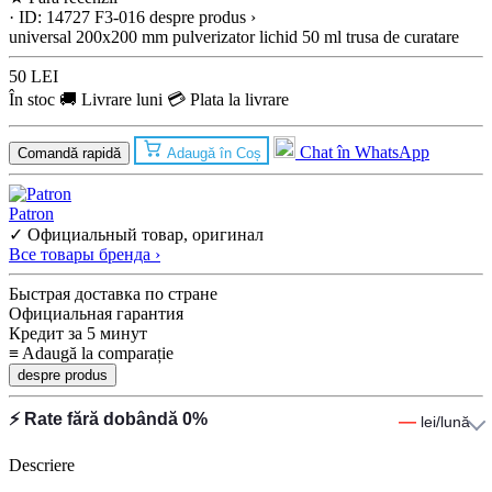
· ID: 14727
F3-016
despre produs ›
universal
200x200 mm
pulverizator lichid
50 ml
trusa de curatare
50 LEI
În stoc
🚚 Livrare luni
💳 Plata la livrare
Chat în WhatsApp
Comandă rapidă
Adaugă în Coș
Patron
✓ Официальный товар, оригинал
Все товары бренда ›
Быстрая доставка по стране
Официальная гарантия
Кредит за 5 минут
≡
Adaugă la comparație
despre produs
⚡ Rate fără dobândă 0%
—
lei/lună
Descriere