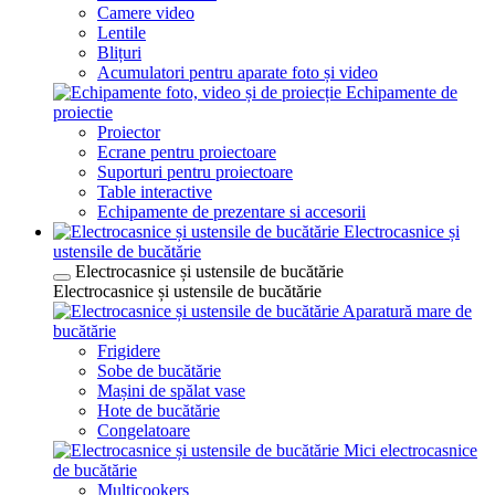
Camere video
Lentile
Blițuri
Acumulatori pentru aparate foto și video
Echipamente de
proiectie
Proiector
Ecrane pentru proiectoare
Suporturi pentru proiectoare
Table interactive
Echipamente de prezentare si accesorii
Electrocasnice și
ustensile de bucătărie
Electrocasnice și ustensile de bucătărie
Electrocasnice și ustensile de bucătărie
Aparatură mare de
bucătărie
Frigidere
Sobe de bucătărie
Mașini de spălat vase
Hote de bucătărie
Congelatoare
Mici electrocasnice
de bucătărie
Multicookers