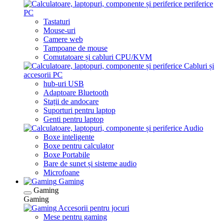
periferice
PC
Tastaturi
Mouse-uri
Camere web
Tampoane de mouse
Comutatoare și cabluri CPU/KVM
Cabluri și
accesorii PC
hub-uri USB
Adaptoare Bluetooth
Stații de andocare
Suporturi pentru laptop
Genti pentru laptop
Audio
Boxe inteligente
Boxe pentru calculator
Boxe Portabile
Bare de sunet și sisteme audio
Microfoane
Gaming
Gaming
Gaming
Accesorii pentru jocuri
Mese pentru gaming