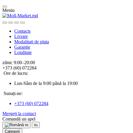
Meniu
Contacts
Livrare
Modalitati de plata
Garanţie
Loialitate
zilnic 9:00–20:00
+373 (60) 072284
Ore de lucru:
Lun-Sâm de la 9:00 până la 19:00
Sunați-ne:
+373 (60) 072284
Mergeți la contact
Comandă un apel
ro
ru
Categorii