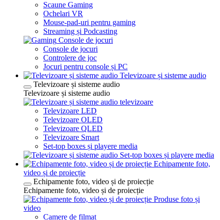
Scaune Gaming
Ochelari VR
Mouse-pad-uri pentru gaming
Streaming și Podcasting
Console de jocuri
Console de jocuri
Controlere de joc
Jocuri pentru console și PC
Televizoare și sisteme audio
Televizoare și sisteme audio
Televizoare și sisteme audio
televizoare
Televizoare LED
Televizoare OLED
Televizoare QLED
Televizoare Smart
Set-top boxes și playere media
Set-top boxes și playere media
Echipamente foto,
video și de proiecție
Echipamente foto, video și de proiecție
Echipamente foto, video și de proiecție
Produse foto și
video
Camere de filmat