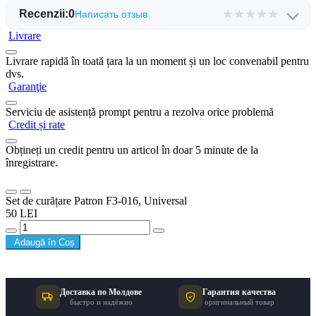
★
★
★
★
★
Recenzii:
0
Написать отзыв
Livrare
Livrare rapidă în toată țara la un moment și un loc convenabil pentru
dvs.
Garanţie
Serviciu de asistență prompt pentru a rezolva orice problemă
Credit și rate
Obțineți un credit pentru un articol în doar 5 minute de la
înregistrare.
Set de curățare Patron F3-016, Universal
50 LEI
Adaugă în Coș
Доставка по Молдове
Гарантия качества
быстро и надёжно
оригинальный товар