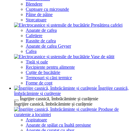
Blendere
Cuptoare cu microunde
Pâine de pâine
Storcatoare
Pregătirea cafelei
Aparate de cafea
Cafetiere
Rasnite de cafea
Aparate de cafea Geyser
Cafea
Vase de gătit
Tigăi și oale
Recipiente pentru alimente
Cuțite de bucătărie
Termosuri și căni termice
Forme de copt
Îngrijire casnică,
îmbrăcăminte și curățenie
Îngrijire casnică, îmbrăcăminte și curățenie
Îngrijire casnică, îmbrăcăminte și curățenie
Produse de
curatenie a locuintei
Aspiratoare
Aparate de spălat cu înaltă presiune
Aparate de curatat cu abur