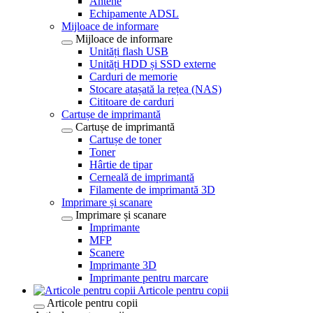
Antene
Echipamente ADSL
Mijloace de informare
Mijloace de informare
Unități flash USB
Unități HDD și SSD externe
Carduri de memorie
Stocare atașată la rețea (NAS)
Cititoare de carduri
Cartușe de imprimantă
Cartușe de imprimantă
Cartușe de toner
Toner
Hârtie de tipar
Cerneală de imprimantă
Filamente de imprimantă 3D
Imprimare și scanare
Imprimare și scanare
Imprimante
MFP
Scanere
Imprimante 3D
Imprimante pentru marcare
Articole pentru copii
Articole pentru copii