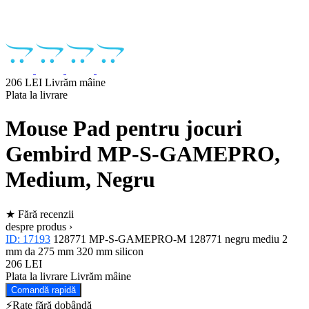
206 LEI
Livrăm mâine
Plata la livrare
Mouse Pad pentru jocuri
Gembird MP-S-GAMEPRO,
Medium, Negru
★
Fără recenzii
despre produs ›
ID: 17193
128771
MP-S-GAMEPRO-M
128771
negru
mediu
2
mm
da
275 mm
320 mm
silicon
206 LEI
Plata la livrare
Livrăm mâine
Comandă rapidă
⚡Rate fără dobândă