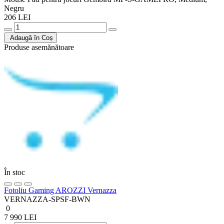
Negru
206 LEI
Adaugă în Coș
Produse asemănătoare
În stoc
Fotoliu Gaming AROZZI Vernazza
VERNAZZA-SPSF-BWN
0
7 990 LEI