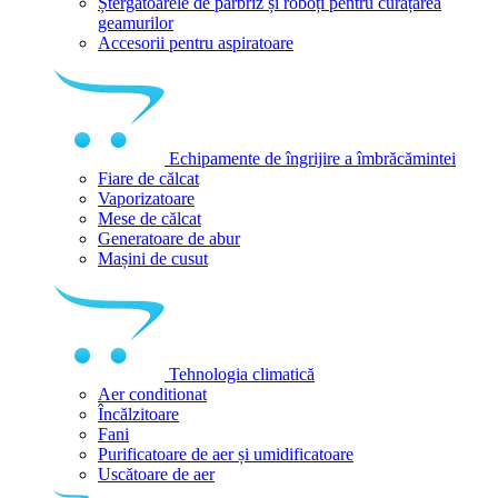
Ștergătoarele de parbriz și roboți pentru curățarea
geamurilor
Accesorii pentru aspiratoare
Echipamente de îngrijire a îmbrăcămintei
Fiare de călcat
Vaporizatoare
Mese de călcat
Generatoare de abur
Mașini de cusut
Tehnologia climatică
Aer conditionat
Încălzitoare
Fani
Purificatoare de aer și umidificatoare
Uscătoare de aer