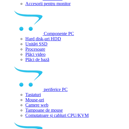
Accesorii pentru monitor
Componente PC
Hard disk-uri HDD
Unități SSD
Procesoare
Plăci video
Plăci de bază
periferice PC
Tastaturi
Mouse-uri
Camere web
Tampoane de mouse
Comutatoare și cabluri CPU/KVM