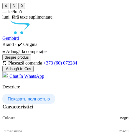
4
6
9
—
lei/lună
luni, fără taxe suplimentare
Gembird
Brand · ✔️ Original
≡
Adaugă la comparație
despre produs
🛒 Plasează comanda
+373 (60) 072284
Adaugă în Coș
Chat în WhatsApp
Descriere
Показать полностью
Caracteristici
Culoare
negru
Dimensiune
mediu