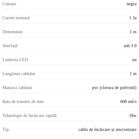
Culoare
negru
Curent nominal
1.3a
Dimensiuni
1 m
Interfață
usb 3.0
Lanterna LED
nu
Lungimea cablului
1 m
Mantaca cablului
pvc (clorura de polivinil)
Rata de transfer de date
600 mb/s
Tehnologie de încărcare rapidă
18w
Tip
cablu de încărcare și sincronizare