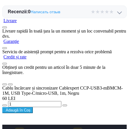
★
★
★
★
★
Recenzii:
0
Написать отзыв
Livrare
Livrare rapidă în toată țara la un moment și un loc convenabil pentru
dvs.
Garanţie
Serviciu de asistență prompt pentru a rezolva orice problemă
Credit și rate
Obțineți un credit pentru un articol în doar 5 minute de la
înregistrare.
Cablu încărcare și sincronizare Cablexpert CCP-USB3-mBMCM-
1M, USB Type-C/micro-USB, 1m, Negru
60 LEI
Adaugă în Coș