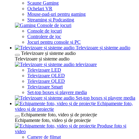
Scaune Gaming
Ochelari VR
Mouse-pad-uri pentru gaming
Streaming și Podcasting
Console de jocuri
Console de jocuri
Controlere de joc
Jocuri pentru console și PC
Televizoare și sisteme audio
Televizoare și sisteme audio
Televizoare și sisteme audio
televizoare
Televizoare LED
Televizoare OLED
Televizoare QLED
Televizoare Smart
Set-top boxes și playere media
Set-top boxes și playere media
Echipamente foto,
video și de proiecție
Echipamente foto, video și de proiecție
Echipamente foto, video și de proiecție
Produse foto și
video
Camere de filmat