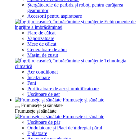
Ștergătoarele de parbriz și roboți pentru curățarea
geamurilor
Accesorii pentru aspiratoare
Echipamente de
îngrijire a îmbrăcămintei
Fiare de călcat
Vaporizatoare
Mese de călcat
Generatoare de abur
Mașini de cusut
Tehnologia
climatică
Aer conditionat
Încălzitoare
Fani
Purificatoare de aer și umidificatoare
Uscătoare de aer
Frumusețe și sănătate
Frumusețe și sănătate
Frumusețe și sănătate
Frumusețe și sănătate
Uscătoare de păr
Ondulatoare și Placi de îndreptat părul
Epilatoare
Aparate de ras electric