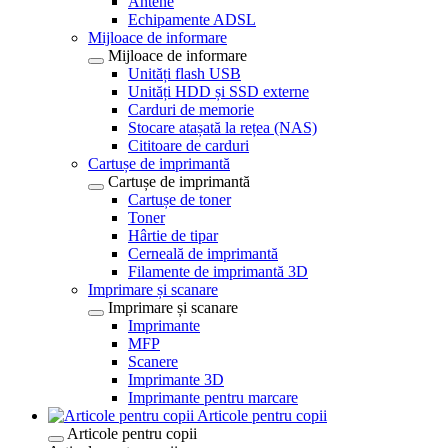
Antene
Echipamente ADSL
Mijloace de informare
Mijloace de informare
Unități flash USB
Unități HDD și SSD externe
Carduri de memorie
Stocare atașată la rețea (NAS)
Cititoare de carduri
Cartușe de imprimantă
Cartușe de imprimantă
Cartușe de toner
Toner
Hârtie de tipar
Cerneală de imprimantă
Filamente de imprimantă 3D
Imprimare și scanare
Imprimare și scanare
Imprimante
MFP
Scanere
Imprimante 3D
Imprimante pentru marcare
Articole pentru copii
Articole pentru copii