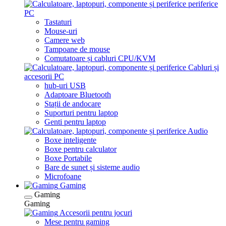
periferice
PC
Tastaturi
Mouse-uri
Camere web
Tampoane de mouse
Comutatoare și cabluri CPU/KVM
Cabluri și
accesorii PC
hub-uri USB
Adaptoare Bluetooth
Stații de andocare
Suporturi pentru laptop
Genti pentru laptop
Audio
Boxe inteligente
Boxe pentru calculator
Boxe Portabile
Bare de sunet și sisteme audio
Microfoane
Gaming
Gaming
Gaming
Accesorii pentru jocuri
Mese pentru gaming