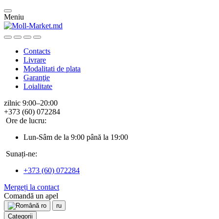
Meniu
Contacts
Livrare
Modalitati de plata
Garanţie
Loialitate
zilnic 9:00–20:00
+373 (60) 072284
Ore de lucru:
Lun-Sâm de la 9:00 până la 19:00
Sunați-ne:
+373 (60) 072284
Mergeți la contact
Comandă un apel
ro
ru
Categorii