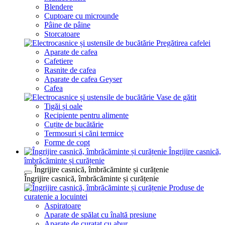
Blendere
Cuptoare cu microunde
Pâine de pâine
Storcatoare
Pregătirea cafelei
Aparate de cafea
Cafetiere
Rasnite de cafea
Aparate de cafea Geyser
Cafea
Vase de gătit
Tigăi și oale
Recipiente pentru alimente
Cuțite de bucătărie
Termosuri și căni termice
Forme de copt
Îngrijire casnică,
îmbrăcăminte și curățenie
Îngrijire casnică, îmbrăcăminte și curățenie
Îngrijire casnică, îmbrăcăminte și curățenie
Produse de
curatenie a locuintei
Aspiratoare
Aparate de spălat cu înaltă presiune
Aparate de curatat cu abur