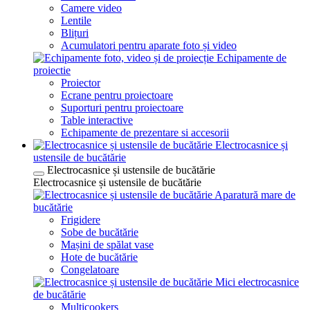
Camere video
Lentile
Blițuri
Acumulatori pentru aparate foto și video
Echipamente de
proiectie
Proiector
Ecrane pentru proiectoare
Suporturi pentru proiectoare
Table interactive
Echipamente de prezentare si accesorii
Electrocasnice și
ustensile de bucătărie
Electrocasnice și ustensile de bucătărie
Electrocasnice și ustensile de bucătărie
Aparatură mare de
bucătărie
Frigidere
Sobe de bucătărie
Mașini de spălat vase
Hote de bucătărie
Congelatoare
Mici electrocasnice
de bucătărie
Multicookers