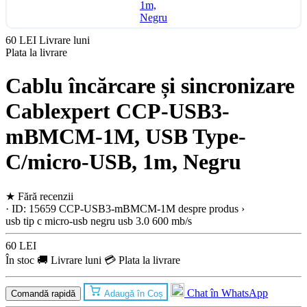
60 LEI
Livrare luni
Plata la livrare
Cablu încărcare și sincronizare
Cablexpert CCP-USB3-
mBMCM-1M, USB Type-
C/micro-USB, 1m, Negru
★
Fără recenzii
· ID: 15659
CCP-USB3-mBMCM-1M
despre produs ›
usb tip c
micro-usb
negru
usb 3.0
600 mb/s
60 LEI
În stoc
🚚 Livrare luni
💳 Plata la livrare
Chat în WhatsApp
Comandă rapidă
Adaugă în Coș