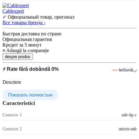
Cablexpert
✓ Официальный товар, оригинал
Все товары бренда ›
Быстрая доставка по стране
Официальная гарантия
Кредит за 5 минут
≡
Adaugă la comparație
despre produs
⚡ Rate fără dobândă 0%
—
lei/lună
Descriere
Показать полностью
Caracteristici
Conector 1
usb tip c
Conector 2
micro-usb