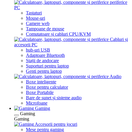
periferice
PC
Tastaturi
Mouse-uri
Camere web
Tampoane de mouse
Comutatoare și cabluri CPU/KVM
Cabluri și
accesorii PC
hub-uri USB
Adaptoare Bluetooth
Stații de andocare
Suporturi pentru laptop
Genti pentru laptop
Audio
Boxe inteligente
Boxe pentru calculator
Boxe Portabile
Bare de sunet și sisteme audio
Microfoane
Gaming
Gaming
Gaming
Accesorii pentru jocuri
Mese pentru gaming