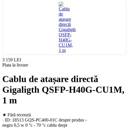
3 159 LEI
Plata la livrare
Cablu de atașare directă
Gigaligth QSFP-H40G-CU1M,
1 m
★
Fără recenzii
· ID: 18513
GQS-PC400-01C
despre produs ›
negru
0,5 w
0 °c - 70 °c
cablu drept