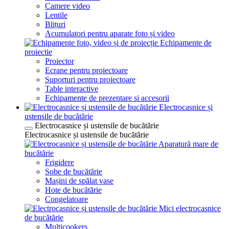
Camere video
Lentile
Blițuri
Acumulatori pentru aparate foto și video
Echipamente de
proiectie
Proiector
Ecrane pentru proiectoare
Suporturi pentru proiectoare
Table interactive
Echipamente de prezentare si accesorii
Electrocasnice și
ustensile de bucătărie
Electrocasnice și ustensile de bucătărie
Electrocasnice și ustensile de bucătărie
Aparatură mare de
bucătărie
Frigidere
Sobe de bucătărie
Mașini de spălat vase
Hote de bucătărie
Congelatoare
Mici electrocasnice
de bucătărie
Multicookers