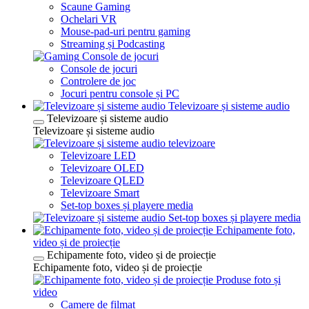
Scaune Gaming
Ochelari VR
Mouse-pad-uri pentru gaming
Streaming și Podcasting
Console de jocuri
Console de jocuri
Controlere de joc
Jocuri pentru console și PC
Televizoare și sisteme audio
Televizoare și sisteme audio
Televizoare și sisteme audio
televizoare
Televizoare LED
Televizoare OLED
Televizoare QLED
Televizoare Smart
Set-top boxes și playere media
Set-top boxes și playere media
Echipamente foto,
video și de proiecție
Echipamente foto, video și de proiecție
Echipamente foto, video și de proiecție
Produse foto și
video
Camere de filmat