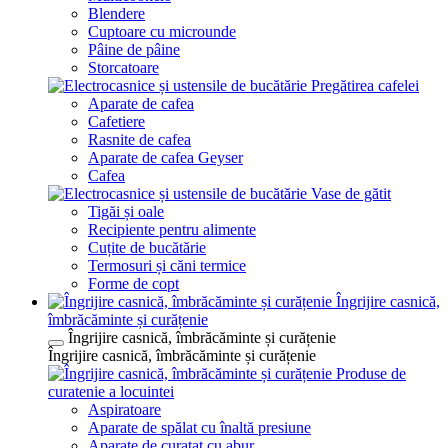
Blendere
Cuptoare cu microunde
Pâine de pâine
Storcatoare
Pregătirea cafelei
Aparate de cafea
Cafetiere
Rasnite de cafea
Aparate de cafea Geyser
Cafea
Vase de gătit
Tigăi și oale
Recipiente pentru alimente
Cuțite de bucătărie
Termosuri și căni termice
Forme de copt
Îngrijire casnică,
îmbrăcăminte și curățenie
Îngrijire casnică, îmbrăcăminte și curățenie
Îngrijire casnică, îmbrăcăminte și curățenie
Produse de
curatenie a locuintei
Aspiratoare
Aparate de spălat cu înaltă presiune
Aparate de curatat cu abur