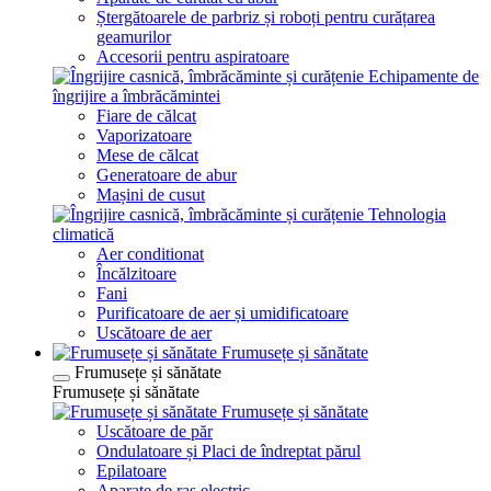
Ștergătoarele de parbriz și roboți pentru curățarea
geamurilor
Accesorii pentru aspiratoare
Echipamente de
îngrijire a îmbrăcămintei
Fiare de călcat
Vaporizatoare
Mese de călcat
Generatoare de abur
Mașini de cusut
Tehnologia
climatică
Aer conditionat
Încălzitoare
Fani
Purificatoare de aer și umidificatoare
Uscătoare de aer
Frumusețe și sănătate
Frumusețe și sănătate
Frumusețe și sănătate
Frumusețe și sănătate
Uscătoare de păr
Ondulatoare și Placi de îndreptat părul
Epilatoare
Aparate de ras electric