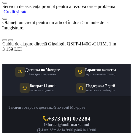
Serviciu de asistență prompt pentru a rezolva orice problemă
Credit și rate
Obțineți un credit pentru un articol în doar 5 minute de la
înregistrare.
Cablu de atașare directă Gigaligth QSFP-H40G-CU1M, 1 m
3 159 LEI
Доставка по Молдове
Гарантия качества
быстро и надёжно
оригинальный товар
Возврат 14 дней
Поддержка 7 дней
если не подошло
поможем с выбором
Тысячи товаров с доставкой по всей Молдове
+373 (60) 072284
order@moll-market.md
Lun-Sâm de la 9:00 până la 19:00