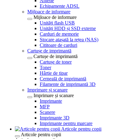
Antene
Echipamente ADSL
Mijloace de informare
Mijloace de informare
Unități flash USB
Unități HDD și SSD externe
Carduri de memorie
Stocare atașată la rețea (NAS)
Cititoare de carduri
Cartușe de imprimantă
Cartușe de imprimantă
Cartușe de toner
Toner
Hârtie de tipar
Cerneală de imprimantă
Filamente de imprimantă 3D
Imprimare și scanare
Imprimare și scanare
Imprimante
MFP
Scanere
Imprimante 3D
Imprimante pentru marcare
Articole pentru copii
Articole pentru copii