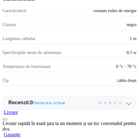
Caracteristică
consum redus de energie
Culoare
negru
Lungimea cablului
1 m
Specificațiile sursei de alimentare
0,5 w
Temperatura de functionare
0 °c - 70 °c
Tip
cablu drept
★
★
★
★
★
Recenzii:
0
Написать отзыв
Livrare
Livrare rapidă în toată țara la un moment și un loc convenabil pentru
dvs.
Garanţie