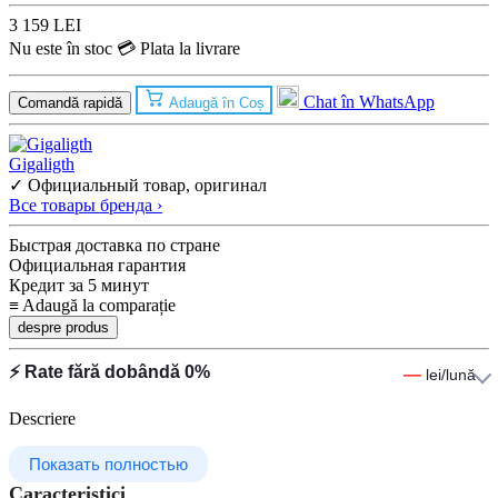
3 159 LEI
Nu este în stoc
💳 Plata la livrare
Chat în WhatsApp
Comandă rapidă
Adaugă în Coș
Gigaligth
✓ Официальный товар, оригинал
Все товары бренда ›
Быстрая доставка по стране
Официальная гарантия
Кредит за 5 минут
≡
Adaugă la comparație
despre produs
⚡ Rate fără dobândă 0%
—
lei/lună
Descriere
Показать полностью
Caracteristici