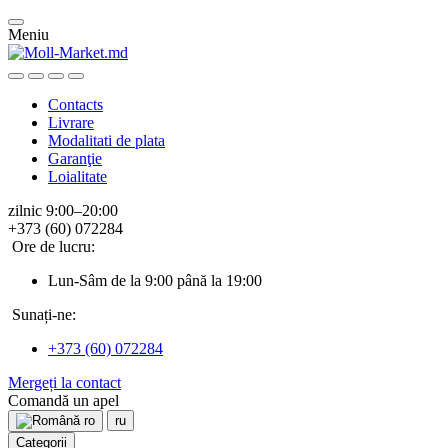
Meniu
Contacts
Livrare
Modalitati de plata
Garanţie
Loialitate
zilnic 9:00–20:00
+373 (60) 072284
Ore de lucru:
Lun-Sâm de la 9:00 până la 19:00
Sunați-ne:
+373 (60) 072284
Mergeți la contact
Comandă un apel
ro
ru
Categorii