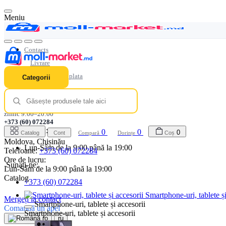
Meniu
Contacts
Livrare
Modalitati de plata
Categorii
Garanţie
Loialitate
zilnic 9:00–20:00
+373 (60) 072284
Ore de lucru:
0
0
0
Catalog
Cont
Compară
Dorințe
Coș
Moldova, Chișinău
Lun-Sâm de la 9:00 până la 19:00
Telefoane:
+373 (60) 072284
Ore de lucru:
Sunați-ne:
Lun-Sâm de la 9:00 până la 19:00
Catalog
+373 (60) 072284
Smartphone-uri, tablete și
Mergeți la contact
Smartphone-uri, tablete și accesorii
Comandă un apel
Smartphone-uri, tablete și accesorii
ro
ru