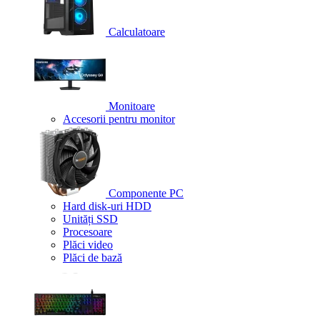
Calculatoare
Monitoare
Accesorii pentru monitor
Componente PC
Hard disk-uri HDD
Unități SSD
Procesoare
Plăci video
Plăci de bază