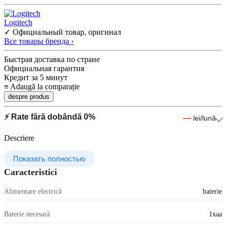
Logitech
✓ Официальный товар, оригинал
Все товары бренда ›
Быстрая доставка по стране
Официальная гарантия
Кредит за 5 минут
≡
Adaugă la comparație
despre produs
⚡ Rate fără dobândă 0%
—
lei/lună
Descriere
Показать полностью
Caracteristici
Alimentare electrică
baterie
Baterie necesară
1xaa