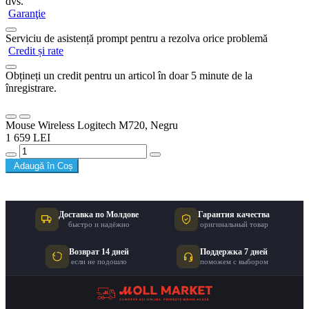
dvs.
Garanţie
Serviciu de asistență prompt pentru a rezolva orice problemă
Credit și rate
Obțineți un credit pentru un articol în doar 5 minute de la
înregistrare.
Mouse Wireless Logitech M720, Negru
1 659 LEI
Adaugă în Coș
Доставка по Молдове
Гарантия качества
быстро и надёжно
оригинальный товар
Возврат 14 дней
Поддержка 7 дней
если не подошло
поможем с выбором