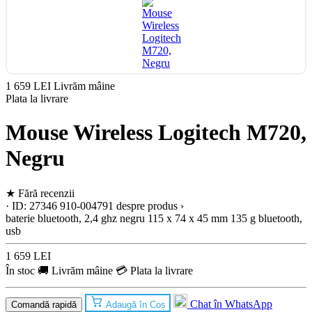
1 659 LEI
Livrăm mâine
Plata la livrare
Mouse Wireless Logitech M720,
Negru
★
Fără recenzii
· ID: 27346
910-004791
despre produs ›
baterie
bluetooth, 2,4 ghz
negru
115 x 74 x 45 mm
135 g
bluetooth,
usb
1 659 LEI
În stoc
🚚 Livrăm mâine
💳 Plata la livrare
Chat în WhatsApp
Comandă rapidă
Adaugă în Coș