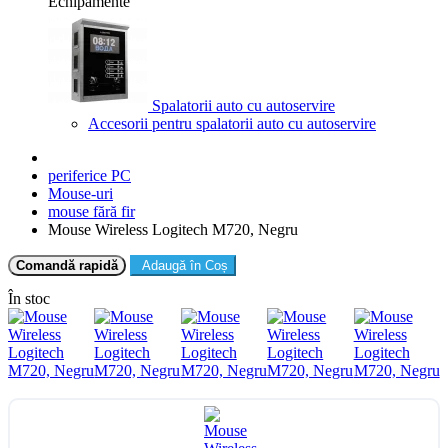
Echipamente
Spalatorii auto cu autoservire
Accesorii pentru spalatorii auto cu autoservire
periferice PC
Mouse-uri
mouse fără fir
Mouse Wireless Logitech M720, Negru
Comandă rapidă
Adaugă în Coș
În stoc