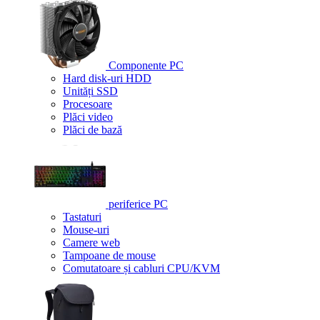
Componente PC
Hard disk-uri HDD
Unități SSD
Procesoare
Plăci video
Plăci de bază
periferice PC
Tastaturi
Mouse-uri
Camere web
Tampoane de mouse
Comutatoare și cabluri CPU/KVM