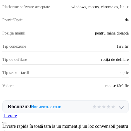
Platforme software acceptate
windows, macos, chrome os, linux
Pornit/Oprit
da
Poziția mâinii
pentru mâna dreaptă
Tip conexiune
fără fir
Tip de defilare
rotiță de defilare
Tip senzor tactil
optic
Vedere
mouse fără fir
★
★
★
★
★
Recenzii:
0
Написать отзыв
Livrare
Livrare rapidă în toată țara la un moment și un loc convenabil pentru