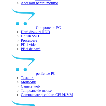
Accesorii pentru monitor
Componente PC
Hard disk-uri HDD
Unități SSD
Procesoare
Plăci video
Plăci de bază
periferice PC
Tastaturi
Mouse-uri
Camere web
Tampoane de mouse
Comutatoare și cabluri CPU/KVM