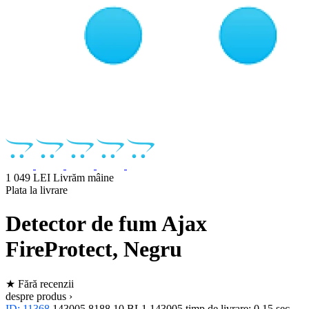
1 049 LEI
Livrăm mâine
Plata la livrare
Detector de fum Ajax
FireProtect, Negru
★
Fără recenzii
despre produs ›
ID: 11368
143005
8188.10.BL1
143005
timp de livrare: 0,15 sec