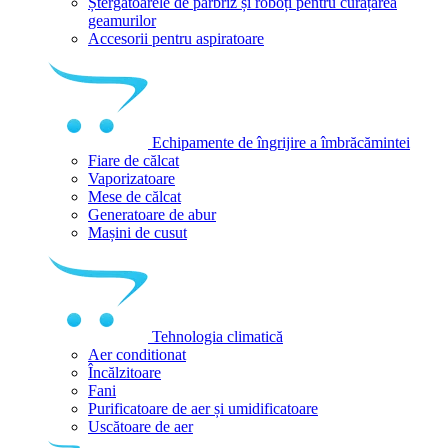
Ștergătoarele de parbriz și roboți pentru curățarea
geamurilor
Accesorii pentru aspiratoare
Echipamente de îngrijire a îmbrăcămintei
Fiare de călcat
Vaporizatoare
Mese de călcat
Generatoare de abur
Mașini de cusut
Tehnologia climatică
Aer conditionat
Încălzitoare
Fani
Purificatoare de aer și umidificatoare
Uscătoare de aer