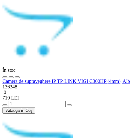
În stoc
Camera de supraveghere IP TP-LINK VIGI C300HP (4mm), Alb
136348
0
719 LEI
Adaugă în Coș