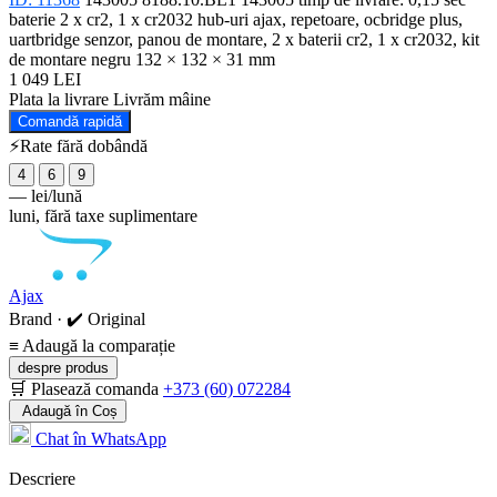
baterie
2 x cr2, 1 x cr2032
hub-uri ajax, repetoare, ocbridge plus,
uartbridge
senzor, panou de montare, 2 x baterii cr2, 1 x cr2032, kit
de montare
negru
132 × 132 × 31 mm
1 049 LEI
Plata la livrare
Livrăm mâine
Comandă rapidă
⚡Rate fără dobândă
4
6
9
—
lei/lună
luni, fără taxe suplimentare
Ajax
Brand · ✔️ Original
≡
Adaugă la comparație
despre produs
🛒 Plasează comanda
+373 (60) 072284
Adaugă în Coș
Chat în WhatsApp
Descriere