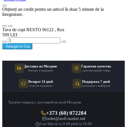
Obțineți un credit pentru un articol în doar 5 minute de la
înregistrare.
Tava de copt RESTO 96122 , Roz
599 LEI
Adaugă în Coș
Доставка по Молдове
Гарантия качества
быстро и надёжно
оригинальный товар
Возврат 14 дней
Поддержка 7 дней
если не подошло
поможем с выбором
Тысячи товаров с доставкой по всей Молдове
+373 (60) 072284
order@moll-market.md
Lun-Sâm de la 9:00 până la 19:00