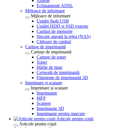
Antene
Echipamente ADSL
Mijloace de informare
Mijloace de informare
Unități flash USB
Unități HDD și SSD externe
Carduri de memorie
Stocare atașată la rețea (NAS)
Cititoare de carduri
Cartușe de imprimantă
Cartușe de imprimantă
Cartușe de toner
Toner
Hârtie de tipar
Cerneală de imprimantă
Filamente de imprimantă 3D
Imprimare și scanare
Imprimare și scanare
Imprimante
MFP
Scanere
Imprimante 3D
Imprimante pentru marcare
Articole pentru copii
Articole pentru copii