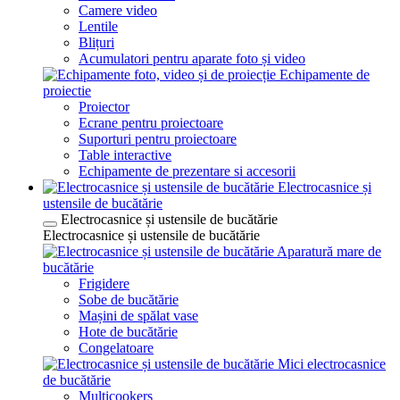
Camere video
Lentile
Blițuri
Acumulatori pentru aparate foto și video
Echipamente de
proiectie
Proiector
Ecrane pentru proiectoare
Suporturi pentru proiectoare
Table interactive
Echipamente de prezentare si accesorii
Electrocasnice și
ustensile de bucătărie
Electrocasnice și ustensile de bucătărie
Electrocasnice și ustensile de bucătărie
Aparatură mare de
bucătărie
Frigidere
Sobe de bucătărie
Mașini de spălat vase
Hote de bucătărie
Congelatoare
Mici electrocasnice
de bucătărie
Multicookers