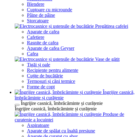
Blendere
Cuptoare cu microunde
Pâine de pâine
Storcatoare
Pregătirea cafelei
Aparate de cafea
Cafetiere
Rasnite de cafea
Aparate de cafea Geyser
Cafea
Vase de gătit
Tigăi și oale
Recipiente pentru alimente
Cuțite de bucătărie
Termosuri și căni termice
Forme de copt
Îngrijire casnică,
îmbrăcăminte și curățenie
Îngrijire casnică, îmbrăcăminte și curățenie
Îngrijire casnică, îmbrăcăminte și curățenie
Produse de
curatenie a locuintei
Aspiratoare
Aparate de spălat cu înaltă presiune
Aparate de curatat cu abur