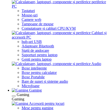
periferice
PC
Tastaturi
Mouse-uri
Camere web
Tampoane de mouse
Comutatoare și cabluri CPU/KVM
Cabluri și
accesorii PC
hub-uri USB
Adaptoare Bluetooth
Stații de andocare
Suporturi pentru laptop
Genti pentru laptop
Audio
Boxe inteligente
Boxe pentru calculator
Boxe Portabile
Bare de sunet și sisteme audio
Microfoane
Gaming
Gaming
Gaming
Accesorii pentru jocuri
Mese pentru gaming