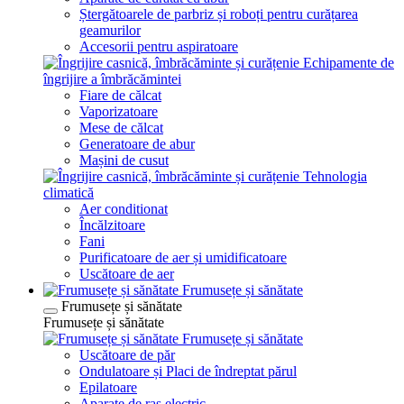
Ștergătoarele de parbriz și roboți pentru curățarea
geamurilor
Accesorii pentru aspiratoare
Echipamente de
îngrijire a îmbrăcămintei
Fiare de călcat
Vaporizatoare
Mese de călcat
Generatoare de abur
Mașini de cusut
Tehnologia
climatică
Aer conditionat
Încălzitoare
Fani
Purificatoare de aer și umidificatoare
Uscătoare de aer
Frumusețe și sănătate
Frumusețe și sănătate
Frumusețe și sănătate
Frumusețe și sănătate
Uscătoare de păr
Ondulatoare și Placi de îndreptat părul
Epilatoare
Aparate de ras electric