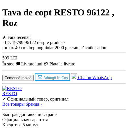
Tava de copt RESTO 96122 ,
Roz
★
Fără recenzii
· ID: 19799
96122
despre produs ›
fornax
40 cm
dreptunghiular
2000 g
ceramică
cutie cadou
599 LEI
În stoc
🚚 Livrare luni
💳 Plata la livrare
Chat în WhatsApp
Comandă rapidă
Adaugă în Coș
RESTO
✓ Официальный товар, оригинал
Все товары бренда ›
Быстрая доставка по стране
Официальная гарантия
Кредит за 5 минут