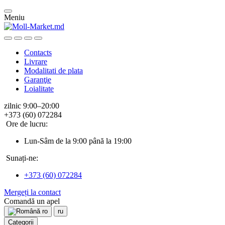
Meniu
Contacts
Livrare
Modalitati de plata
Garanţie
Loialitate
zilnic 9:00–20:00
+373 (60) 072284
Ore de lucru:
Lun-Sâm de la 9:00 până la 19:00
Sunați-ne:
+373 (60) 072284
Mergeți la contact
Comandă un apel
ro
ru
Categorii