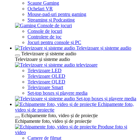
Scaune Gaming
Ochelari VR
Mouse-pad-uri pentru gaming
Streaming și Podcasting
Console de jocuri
Console de jocuri
Controlere de joc
Jocuri pentru console și PC
Televizoare și sisteme audio
Televizoare și sisteme audio
Televizoare și sisteme audio
televizoare
Televizoare LED
Televizoare OLED
Televizoare QLED
Televizoare Smart
Set-top boxes și playere media
Set-top boxes și playere media
Echipamente foto,
video și de proiecție
Echipamente foto, video și de proiecție
Echipamente foto, video și de proiecție
Produse foto și
video
Camere de filmat