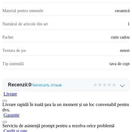
Material pentru ustensile
ceramică
Numărul de articole din set
1
Pachet
cutie cadou
Textura de jos
netezi
Tip ustensilă
tava de copt
★
★
★
★
★
Recenzii:
0
Написать отзыв
Livrare
Livrare rapidă în toată țara la un moment și un loc convenabil pentru
dvs.
Garanţie
Serviciu de asistență prompt pentru a rezolva orice problemă
Credit și rate